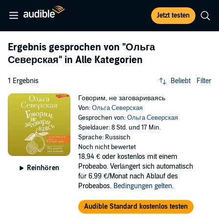
Jetzt testen
Ergebnis gesprochen von
"Ольга
Северская"
in Alle Kategorien
1 Ergebnis
Beliebt
Filter
Говорим, не заговариваясь
Von:
Ольга Северская
Gesprochen von:
Ольга Северская
Spieldauer: 8 Std. und 17 Min.
Sprache: Russisch
Noch nicht bewertet
18,94 €
oder kostenlos mit einem
Probeabo. Verlängert sich automatisch
Reinhören
für 6,99 €/Monat nach Ablauf des
Probeabos.
Bedingungen gelten
.
Audible Standard kostenlos testen