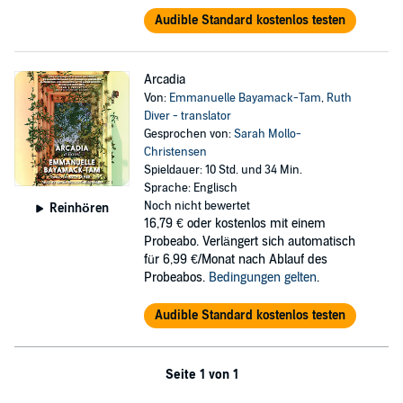
Audible Standard kostenlos testen
Arcadia
Von:
Emmanuelle Bayamack-Tam
,
Ruth
Diver - translator
Gesprochen von:
Sarah Mollo-
Christensen
Spieldauer: 10 Std. und 34 Min.
Sprache: Englisch
Noch nicht bewertet
Reinhören
16,79 €
oder kostenlos mit einem
Probeabo. Verlängert sich automatisch
für 6,99 €/Monat nach Ablauf des
Probeabos.
Bedingungen gelten
.
Audible Standard kostenlos testen
Seite 1 von 1