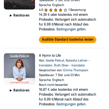
Spieldauer: 2 Std. und 59 Min.
Sprache: Englisch
4,0
1 Bewertung
14,39 €
oder kostenlos mit einem
Reinhören
Probeabo. Verlängert sich automatisch
für 6,99 €/Monat nach Ablauf des
Probeabos.
Bedingungen gelten
.
Audible Standard kostenlos testen
A Hymn to Life
Von:
Gisèle Pelicot
,
Natasha Lehrer -
translator
,
Ruth Diver - translator
Gesprochen von:
Emma Thompson
Spieldauer: 7 Std. und 23 Min.
Sprache: Englisch
Noch nicht bewertet
16,87 €
oder kostenlos mit einem
Reinhören
Probeabo. Verlängert sich automatisch
für 6,99 €/Monat nach Ablauf des
Probeabos.
Bedingungen gelten
.