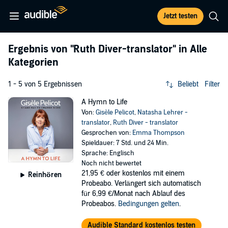
Jetzt testen
Ergebnis von
"Ruth Diver-translator"
in Alle
Kategorien
1 - 5 von 5 Ergebnissen
Beliebt
Filter
A Hymn to Life
Von:
Gisèle Pelicot
,
Natasha Lehrer -
translator
,
Ruth Diver - translator
Gesprochen von:
Emma Thompson
Spieldauer: 7 Std. und 24 Min.
Sprache: Englisch
Noch nicht bewertet
21,95 €
oder kostenlos mit einem
Reinhören
Probeabo. Verlängert sich automatisch
für 6,99 €/Monat nach Ablauf des
Probeabos.
Bedingungen gelten
.
Audible Standard kostenlos testen