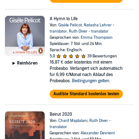
A Hymn to Life
Von:
Gisèle Pelicot
,
Natasha Lehrer -
translator
,
Ruth Diver - translator
Gesprochen von:
Emma Thompson
Spieldauer: 7 Std. und 24 Min.
Sprache: Englisch
5,0
39 Bewertungen
16,87 €
oder kostenlos mit einem
Reinhören
Probeabo. Verlängert sich automatisch
für 6,99 €/Monat nach Ablauf des
Probeabos.
Bedingungen gelten
.
Audible Standard kostenlos testen
Beirut 2020
Von:
Charif Majdalani
,
Ruth Diver -
translator
Gesprochen von:
Alexander Devrient