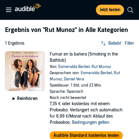
Jetzt testen
Ergebnis von
"Rut Munoz"
in Alle Kategorien
1 Ergebnis
Beliebt
Filter
Fumar en la bañera [Smoking in the
Bathtub]
Von:
Esmeralda Berbel
,
Rut Munoz
Gesprochen von:
Esmeralda Berbel
,
Rut
Munoz
,
Daniel Vera
Spieldauer: 1 Std. und 23 Min.
Sprache: Spanisch
Noch nicht bewertet
Reinhören
7,35 €
oder kostenlos mit einem
Probeabo. Verlängert sich automatisch
für 6,99 €/Monat nach Ablauf des
Probeabos.
Bedingungen gelten
.
Audible Standard kostenlos testen