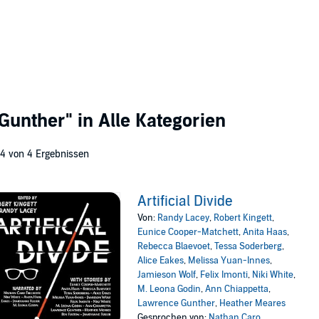
 Gunther"
in Alle Kategorien
 4 von 4 Ergebnissen
Artificial Divide
Von:
Randy Lacey
,
Robert Kingett
,
Eunice Cooper-Matchett
,
Anita Haas
,
Rebecca Blaevoet
,
Tessa Soderberg
,
Alice Eakes
,
Melissa Yuan-Innes
,
Jamieson Wolf
,
Felix Imonti
,
Niki White
,
M. Leona Godin
,
Ann Chiappetta
,
Lawrence Gunther
,
Heather Meares
Gesprochen von:
Nathan Caro