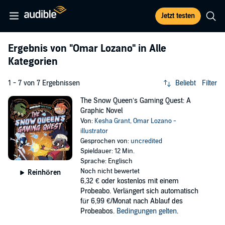
Jetzt testen
Ergebnis von
"Omar Lozano"
in Alle
Kategorien
1 - 7 von 7 Ergebnissen
Beliebt
Filter
The Snow Queen’s Gaming Quest: A
Graphic Novel
Von:
Kesha Grant
,
Omar Lozano -
illustrator
Gesprochen von:
uncredited
Spieldauer: 12 Min.
Sprache: Englisch
Noch nicht bewertet
Reinhören
6,32 €
oder kostenlos mit einem
Probeabo. Verlängert sich automatisch
für 6,99 €/Monat nach Ablauf des
Probeabos.
Bedingungen gelten
.