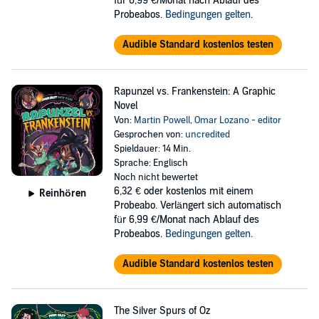
für 6,99 €/Monat nach Ablauf des
Probeabos.
Bedingungen gelten
.
Audible Standard kostenlos testen
Rapunzel vs. Frankenstein: A Graphic
Novel
Von:
Martin Powell
,
Omar Lozano - editor
Gesprochen von:
uncredited
Spieldauer: 14 Min.
Sprache: Englisch
Noch nicht bewertet
6,32 €
oder kostenlos mit einem
Reinhören
Probeabo. Verlängert sich automatisch
für 6,99 €/Monat nach Ablauf des
Probeabos.
Bedingungen gelten
.
Audible Standard kostenlos testen
The Silver Spurs of Oz