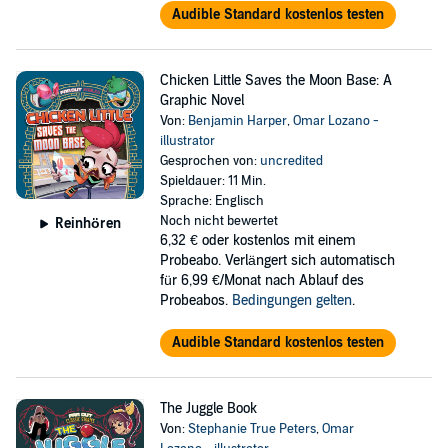
Audible Standard kostenlos testen
Chicken Little Saves the Moon Base: A
Graphic Novel
Von:
Benjamin Harper
,
Omar Lozano -
illustrator
Gesprochen von:
uncredited
Spieldauer: 11 Min.
Sprache: Englisch
Noch nicht bewertet
Reinhören
6,32 €
oder kostenlos mit einem
Probeabo. Verlängert sich automatisch
für 6,99 €/Monat nach Ablauf des
Probeabos.
Bedingungen gelten
.
Audible Standard kostenlos testen
The Juggle Book
Von:
Stephanie True Peters
,
Omar