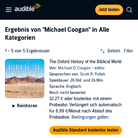
Jetzt testen
Ergebnis von
"Michael Coogan"
in Alle
Kategorien
1 - 5 von 5 Ergebnissen
Beliebt
Filter
The Oxford History of the Biblical World
Von:
Michael D. Coogan - editor
Gesprochen von:
Scott R. Pollak
Spieldauer: 26 Std. und 24 Min.
Sprache: Englisch
Noch nicht bewertet
32,27 €
oder kostenlos mit einem
Probeabo. Verlängert sich automatisch
Reinhören
für 6,99 €/Monat nach Ablauf des
Probeabos.
Bedingungen gelten
.
Audible Standard kostenlos testen