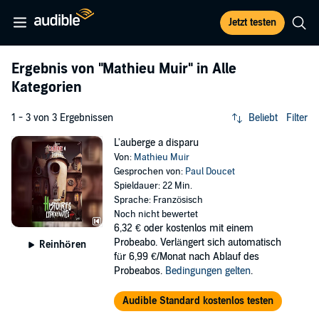
Jetzt testen
Ergebnis von
"Mathieu Muir"
in Alle
Kategorien
1 - 3 von 3 Ergebnissen
Beliebt
Filter
L'auberge a disparu
Von:
Mathieu Muir
Gesprochen von:
Paul Doucet
Spieldauer: 22 Min.
Sprache: Französisch
Noch nicht bewertet
6,32 €
oder kostenlos mit einem
Probeabo. Verlängert sich automatisch
Reinhören
für 6,99 €/Monat nach Ablauf des
Probeabos.
Bedingungen gelten
.
Audible Standard kostenlos testen