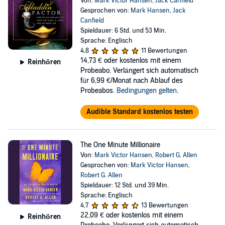
Von:
Mark Victor Hansen
,
Jack Canfield
Gesprochen von:
Mark Hansen
,
Jack
Canfield
Spieldauer: 6 Std. und 53 Min.
Sprache: Englisch
4,8
11 Bewertungen
14,73 €
oder kostenlos mit einem
Reinhören
Probeabo. Verlängert sich automatisch
für 6,99 €/Monat nach Ablauf des
Probeabos.
Bedingungen gelten
.
Audible Standard kostenlos testen
The One Minute Millionaire
Von:
Mark Victor Hansen
,
Robert G. Allen
Gesprochen von:
Mark Victor Hansen
,
Robert G. Allen
Spieldauer: 12 Std. und 39 Min.
Sprache: Englisch
4,7
13 Bewertungen
22,09 €
oder kostenlos mit einem
Reinhören