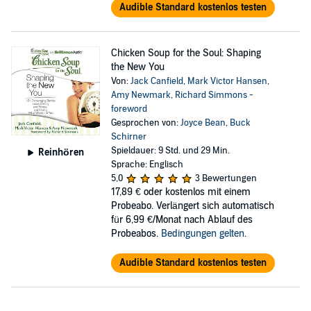
Audible Standard kostenlos testen
Chicken Soup for the Soul: Shaping
the New You
Von:
Jack Canfield
,
Mark Victor Hansen
,
Amy Newmark
,
Richard Simmons -
foreword
Gesprochen von:
Joyce Bean
,
Buck
Schirner
Spieldauer: 9 Std. und 29 Min.
Reinhören
Sprache: Englisch
5,0
3 Bewertungen
17,89 €
oder kostenlos mit einem
Probeabo. Verlängert sich automatisch
für 6,99 €/Monat nach Ablauf des
Probeabos.
Bedingungen gelten
.
Audible Standard kostenlos testen