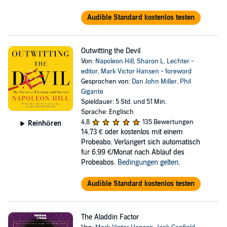
Audible Standard kostenlos testen
Outwitting the Devil
Von:
Napoleon Hill
,
Sharon L. Lechter -
editor
,
Mark Victor Hansen - foreword
Gesprochen von:
Dan John Miller
,
Phil
Gigante
Spieldauer: 5 Std. und 51 Min.
Sprache: Englisch
4,8
135 Bewertungen
Reinhören
14,73 €
oder kostenlos mit einem
Probeabo. Verlängert sich automatisch
für 6,99 €/Monat nach Ablauf des
Probeabos.
Bedingungen gelten
.
Audible Standard kostenlos testen
The Aladdin Factor