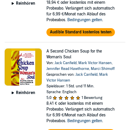
18,94 €
oder kostenlos mit einem
Reinhören
Probeabo. Verlängert sich automatisch
für 6,99 €/Monat nach Ablauf des
Probeabos.
Bedingungen gelten
.
Audible Standard kostenlos testen
A Second Chicken Soup for the
Woman's Soul
Von:
Jack Canfield
,
Mark Victor Hansen
,
Jennifer Read Hawthorne
,
Marci Shimoff
Gesprochen von:
Jack Canfield
,
Mark
Victor Hansen
Spieldauer: 1 Std. und 11 Min.
Sprache: Englisch
Reinhören
5,0
1 Bewertung
8,41 €
oder kostenlos mit einem
Probeabo. Verlängert sich automatisch
für 6,99 €/Monat nach Ablauf des
Probeabos.
Bedingungen gelten
.