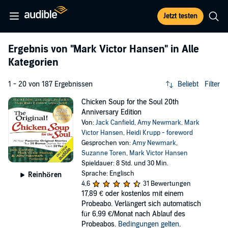
Jetzt testen
Ergebnis von
"Mark Victor Hansen"
in Alle
Kategorien
1 - 20 von 187 Ergebnissen
Beliebt
Filter
Chicken Soup for the Soul 20th
Anniversary Edition
Von:
Jack Canfield
,
Amy Newmark
,
Mark
Victor Hansen
,
Heidi Krupp - foreword
Gesprochen von:
Amy Newmark
,
Suzanne Toren
,
Mark Victor Hansen
Spieldauer: 8 Std. und 30 Min.
Sprache: Englisch
Reinhören
4,6
31 Bewertungen
17,89 €
oder kostenlos mit einem
Probeabo. Verlängert sich automatisch
für 6,99 €/Monat nach Ablauf des
Probeabos.
Bedingungen gelten
.