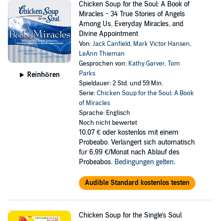
Chicken Soup for the Soul: A Book of
Miracles - 34 True Stories of Angels
Among Us, Everyday Miracles, and
Divine Appointment
Von:
Jack Canfield
,
Mark Victor Hansen
,
LeAnn Thieman
Gesprochen von:
Kathy Garver
,
Tom
Parks
Reinhören
Spieldauer: 2 Std. und 59 Min.
Serie:
Chicken Soup for the Soul: A Book
of Miracles
Sprache: Englisch
Noch nicht bewertet
10,07 €
oder kostenlos mit einem
Probeabo. Verlängert sich automatisch
für 6,99 €/Monat nach Ablauf des
Probeabos.
Bedingungen gelten
.
Audible Standard kostenlos testen
Chicken Soup for the Single's Soul