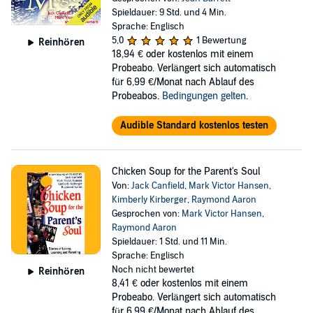
Spieldauer: 9 Std. und 4 Min.
Sprache: Englisch
5,0
1 Bewertung
Reinhören
18,94 €
oder kostenlos mit einem
Probeabo. Verlängert sich automatisch
für 6,99 €/Monat nach Ablauf des
Probeabos.
Bedingungen gelten
.
Audible Standard kostenlos testen
Chicken Soup for the Parent's Soul
Von:
Jack Canfield
,
Mark Victor Hansen
,
Kimberly Kirberger
,
Raymond Aaron
Gesprochen von:
Mark Victor Hansen
,
Raymond Aaron
Spieldauer: 1 Std. und 11 Min.
Sprache: Englisch
Noch nicht bewertet
Reinhören
8,41 €
oder kostenlos mit einem
Probeabo. Verlängert sich automatisch
für 6,99 €/Monat nach Ablauf des