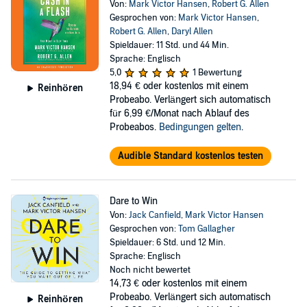
Von:
Mark Victor Hansen
,
Robert G. Allen
Gesprochen von:
Mark Victor Hansen
,
Robert G. Allen
,
Daryl Allen
Spieldauer: 11 Std. und 44 Min.
Sprache: Englisch
5,0
1 Bewertung
18,94 €
oder kostenlos mit einem
Reinhören
Probeabo. Verlängert sich automatisch
für 6,99 €/Monat nach Ablauf des
Probeabos.
Bedingungen gelten
.
Audible Standard kostenlos testen
Dare to Win
Von:
Jack Canfield
,
Mark Victor Hansen
Gesprochen von:
Tom Gallagher
Spieldauer: 6 Std. und 12 Min.
Sprache: Englisch
Noch nicht bewertet
14,73 €
oder kostenlos mit einem
Probeabo. Verlängert sich automatisch
Reinhören