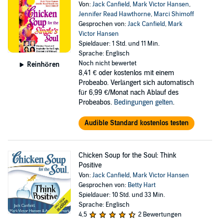
Von:
Jack Canfield
,
Mark Victor Hansen
,
Jennifer Read Hawthorne
,
Marci Shimoff
Gesprochen von:
Jack Canfield
,
Mark
Victor Hansen
Spieldauer: 1 Std. und 11 Min.
Sprache: Englisch
Noch nicht bewertet
Reinhören
8,41 €
oder kostenlos mit einem
Probeabo. Verlängert sich automatisch
für 6,99 €/Monat nach Ablauf des
Probeabos.
Bedingungen gelten
.
Audible Standard kostenlos testen
Chicken Soup for the Soul: Think
Positive
Von:
Jack Canfield
,
Mark Victor Hansen
Gesprochen von:
Betty Hart
Spieldauer: 10 Std. und 33 Min.
Sprache: Englisch
4,5
2 Bewertungen