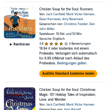
Chicken Soup for the Soul: Runners
Von:
Jack Canfield
,
Mark Victor Hansen
,
Dean Karnazes
,
Amy Newmark
Gesprochen von:
Christina Traister
,
Dan
John Miller
Spieldauer: 10 Std. und 52 Min.
Sprache: Englisch
3,8
4 Bewertungen
Reinhören
18,94 €
oder kostenlos mit einem
Probeabo. Verlängert sich automatisch
für 6,99 €/Monat nach Ablauf des
Probeabos.
Bedingungen gelten
.
Audible Standard kostenlos testen
Chicken Soup for the Soul: Christmas
Magic: 101 Holiday Tales of Inspiration,
Love, and Wonder
Von:
Jack Canfield
,
Mark Victor Hansen
Gesprochen von:
Jean Barrett