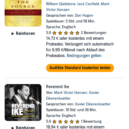
William Gladstone
,
Jack Canfield
,
Mark
Victor Hansen
Gesprochen von:
Don Hagen
Spieldauer: 5 Std. und 58 Min.
Sprache: Englisch
5,0
2 Bewertungen
Reinhören
14,73 €
oder kostenlos mit einem
Probeabo. Verlängert sich automatisch
für 6,99 €/Monat nach Ablauf des
Probeabos.
Bedingungen gelten
.
Audible Standard kostenlos testen
Reverend Ike
Von:
Mark Victor Hansen
,
Xavier
Eikerenkoetter
Gesprochen von:
Xavier Eikerenkoetter
Spieldauer: 10 Std. und 36 Min.
Sprache: Englisch
5,0
1 Bewertung
18,94 €
oder kostenlos mit einem
Reinhören