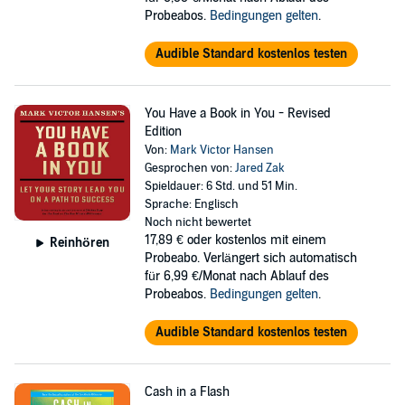
Probeabos.
Bedingungen gelten
.
Audible Standard kostenlos testen
You Have a Book in You - Revised
Edition
Von:
Mark Victor Hansen
Gesprochen von:
Jared Zak
Spieldauer: 6 Std. und 51 Min.
Sprache: Englisch
Noch nicht bewertet
17,89 €
oder kostenlos mit einem
Reinhören
Probeabo. Verlängert sich automatisch
für 6,99 €/Monat nach Ablauf des
Probeabos.
Bedingungen gelten
.
Audible Standard kostenlos testen
Cash in a Flash