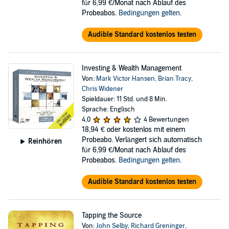
für 6,99 €/Monat nach Ablauf des
Probeabos.
Bedingungen gelten
.
Audible Standard kostenlos testen
Investing & Wealth Management
Von:
Mark Victor Hansen
,
Brian Tracy
,
Chris Widener
Spieldauer: 11 Std. und 8 Min.
Sprache: Englisch
4,0
4 Bewertungen
18,94 €
oder kostenlos mit einem
Probeabo. Verlängert sich automatisch
Reinhören
für 6,99 €/Monat nach Ablauf des
Probeabos.
Bedingungen gelten
.
Audible Standard kostenlos testen
Tapping the Source
Von:
John Selby
,
Richard Greninger
,