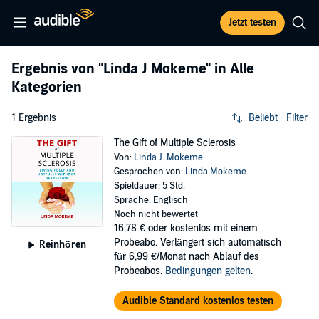
Jetzt testen
Ergebnis von
"Linda J Mokeme"
in Alle
Kategorien
1 Ergebnis
Beliebt
Filter
The Gift of Multiple Sclerosis
Von:
Linda J. Mokeme
Gesprochen von:
Linda Mokeme
Spieldauer: 5 Std.
Sprache: Englisch
Noch nicht bewertet
16,78 €
oder kostenlos mit einem
Probeabo. Verlängert sich automatisch
Reinhören
für 6,99 €/Monat nach Ablauf des
Probeabos.
Bedingungen gelten
.
Audible Standard kostenlos testen