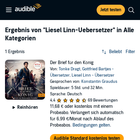
Jetzt testen
Ergebnis von
"Liesel Linn-Uebersetzer"
in Alle
Kategorien
1 Ergebnis
Beliebt
Filter
Der Brief für den König
Von:
Tonke Dragt
,
Gottfried Bartjes -
Übersetzer
,
Liesel Linn - Übersetzer
Gesprochen von:
Konstantin Graudus
Spieldauer: 5 Std. und 32 Min.
Sprache: Deutsch
4,4
69 Bewertungen
11,68 €
oder kostenlos mit einem
Reinhören
Probeabo. Verlängert sich automatisch
für 6,99 €/Monat nach Ablauf des
Probeabos.
Bedingungen gelten
.
Audible Standard kostenlos testen