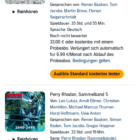
Gesprochen von:
Renier Baaken
,
Tom
Jacobs
,
Martin Bross
,
Florian
Reinhören
Seigerschmidt
Spieldauer: 35 Std. und 55 Min.
Sprache: Deutsch
Noch nicht bewertet
33,00 €
oder kostenlos mit einem
Probeabo. Verlängert sich automatisch
für 6,99 €/Monat nach Ablauf des
Probeabos.
Bedingungen gelten
.
Audible Standard kostenlos testen
Perry Rhodan, Sammelband 5
Von:
Leo Lukas
,
Arndt Ellmer
,
Christian
Montillon
,
Michael Marcus Thurner
,
Horst Hoffmann
,
Uwe Anton
Gesprochen von:
Renier Baaken
,
Simon
Roden
,
Tom Jacobs
,
Gregor Höppner
Spieldauer: 33 Std. und 19 Min.
Serie:
Perry Rhodan (Sammelbände)
,
Reinhören