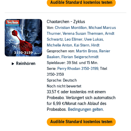
Audible Standard kostenlos testen
Chaotarchen - Zyklus
Von:
Christian Montillon
,
Michael Marcus
Thurner
,
Verena Susan Themsen
,
Arndt
Schwartz
,
Leo Ellmer
,
Uwe Lukas
,
Michelle Anton
,
Kai Stern
,
Hirdt
Gesprochen von:
Martin Bross
,
Renier
Baaken
,
Florian Seigerschmidt
Spieldauer: 39 Std. und 15 Min.
Reinhören
Serie:
Perry Rhodan 3150-3199
, Titel
3150-3159
Sprache: Deutsch
Noch nicht bewertet
33,57 €
oder kostenlos mit einem
Probeabo. Verlängert sich automatisch
für 6,99 €/Monat nach Ablauf des
Probeabos.
Bedingungen gelten
.
Audible Standard kostenlos testen