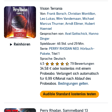
Vision Terrania
Von:
Frank Borsch
,
Christian Montillon
,
Leo Lukas
,
Wim Vandemaan
,
Michael
Marcus Thurner
,
Arndt Ellmer
,
Hubert
Haensel
Gesprochen von:
Axel Gottschick
,
Hanno
Dinger
Spieldauer: 46 Std. und 29 Min.
Reinhören
Serie:
PERRY RHODAN NEO. Hörbuch-
Pakete
, Titel 1
Sprache: Deutsch
4,5
79 Bewertungen
34,58 €
oder kostenlos mit einem
Probeabo. Verlängert sich automatisch
für 6,99 €/Monat nach Ablauf des
Probeabos.
Bedingungen gelten
.
Audible Standard kostenlos testen
Perry Rhodan, Sammelband 13