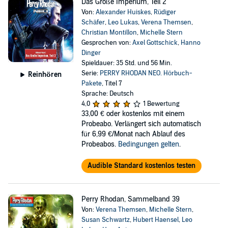
Das Große Imperium, Teil 2
Von:
Alexander Huiskes
,
Rüdiger
Schäfer
,
Leo Lukas
,
Verena Themsen
,
Christian Montillon
,
Michelle Stern
Gesprochen von:
Axel Gottschick
,
Hanno
Dinger
Spieldauer: 35 Std. und 56 Min.
Serie:
PERRY RHODAN NEO. Hörbuch-
Reinhören
Pakete
, Titel 7
Sprache: Deutsch
4,0
1 Bewertung
33,00 €
oder kostenlos mit einem
Probeabo. Verlängert sich automatisch
für 6,99 €/Monat nach Ablauf des
Probeabos.
Bedingungen gelten
.
Audible Standard kostenlos testen
Perry Rhodan, Sammelband 39
Von:
Verena Themsen
,
Michelle Stern
,
Susan Schwartz
,
Hubert Haensel
,
Leo