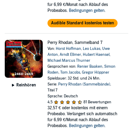
für 6,99 €/Monat nach Ablauf des
Probeabos.
Bedingungen gelten
.
Audible Standard kostenlos testen
Perry Rhodan, Sammelband 7
Von:
Horst Hoffman
,
Leo Lukas
,
Uwe
Anton
,
Arndt Ellmer
,
Hubert Haensel
,
Michael Marcus Thurner
Gesprochen von:
Renier Baaken
,
Simon
Roden
,
Tom Jacobs
,
Gregor Höppner
Spieldauer: 32 Std. und 24 Min.
Serie:
Perry Rhodan (Sammelbände)
,
Reinhören
Titel 7
Sprache: Deutsch
4,5
81 Bewertungen
32,57 €
oder kostenlos mit einem
Probeabo. Verlängert sich automatisch
für 6,99 €/Monat nach Ablauf des
Probeabos.
Bedingungen gelten
.