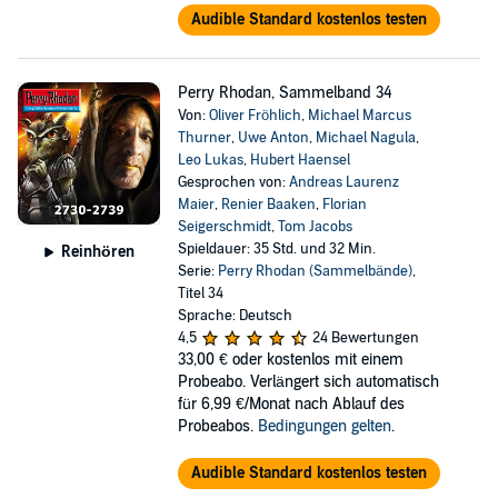
Audible Standard kostenlos testen
Perry Rhodan, Sammelband 34
Von:
Oliver Fröhlich
,
Michael Marcus
Thurner
,
Uwe Anton
,
Michael Nagula
,
Leo Lukas
,
Hubert Haensel
Gesprochen von:
Andreas Laurenz
Maier
,
Renier Baaken
,
Florian
Seigerschmidt
,
Tom Jacobs
Spieldauer: 35 Std. und 32 Min.
Reinhören
Serie:
Perry Rhodan (Sammelbände)
,
Titel 34
Sprache: Deutsch
4,5
24 Bewertungen
33,00 €
oder kostenlos mit einem
Probeabo. Verlängert sich automatisch
für 6,99 €/Monat nach Ablauf des
Probeabos.
Bedingungen gelten
.
Audible Standard kostenlos testen