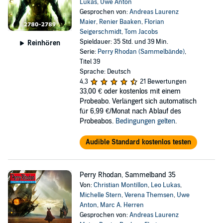
Lukas
,
Uwe Anton
Gesprochen von:
Andreas Laurenz
Maier
,
Renier Baaken
,
Florian
Seigerschmidt
,
Tom Jacobs
Spieldauer: 35 Std. und 39 Min.
Reinhören
Serie:
Perry Rhodan (Sammelbände)
,
Titel 39
Sprache: Deutsch
4,3
21 Bewertungen
33,00 €
oder kostenlos mit einem
Probeabo. Verlängert sich automatisch
für 6,99 €/Monat nach Ablauf des
Probeabos.
Bedingungen gelten
.
Audible Standard kostenlos testen
Perry Rhodan, Sammelband 35
Von:
Christian Montillon
,
Leo Lukas
,
Michelle Stern
,
Verena Themsen
,
Uwe
Anton
,
Marc A. Herren
Gesprochen von:
Andreas Laurenz