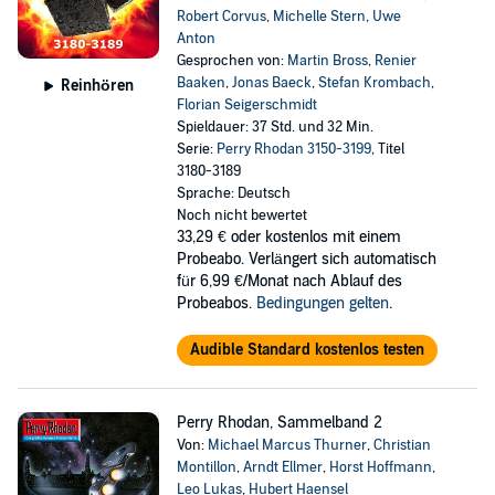
Robert Corvus
,
Michelle Stern
,
Uwe
Anton
Gesprochen von:
Martin Bross
,
Renier
Baaken
,
Jonas Baeck
,
Stefan Krombach
,
Reinhören
Florian Seigerschmidt
Spieldauer: 37 Std. und 32 Min.
Serie:
Perry Rhodan 3150-3199
, Titel
3180-3189
Sprache: Deutsch
Noch nicht bewertet
33,29 €
oder kostenlos mit einem
Probeabo. Verlängert sich automatisch
für 6,99 €/Monat nach Ablauf des
Probeabos.
Bedingungen gelten
.
Audible Standard kostenlos testen
Perry Rhodan, Sammelband 2
Von:
Michael Marcus Thurner
,
Christian
Montillon
,
Arndt Ellmer
,
Horst Hoffmann
,
Leo Lukas
,
Hubert Haensel