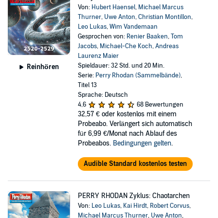
Von:
Hubert Haensel
,
Michael Marcus
Thurner
,
Uwe Anton
,
Christian Montillon
,
Leo Lukas
,
Wim Vandemaan
Gesprochen von:
Renier Baaken
,
Tom
Jacobs
,
Michael-Che Koch
,
Andreas
Laurenz Maier
Spieldauer: 32 Std. und 20 Min.
Reinhören
Serie:
Perry Rhodan (Sammelbände)
,
Titel 13
Sprache: Deutsch
4,6
68 Bewertungen
32,57 €
oder kostenlos mit einem
Probeabo. Verlängert sich automatisch
für 6,99 €/Monat nach Ablauf des
Probeabos.
Bedingungen gelten
.
Audible Standard kostenlos testen
PERRY RHODAN Zyklus: Chaotarchen
Von:
Leo Lukas
,
Kai Hirdt
,
Robert Corvus
,
Michael Marcus Thurner
,
Uwe Anton
,