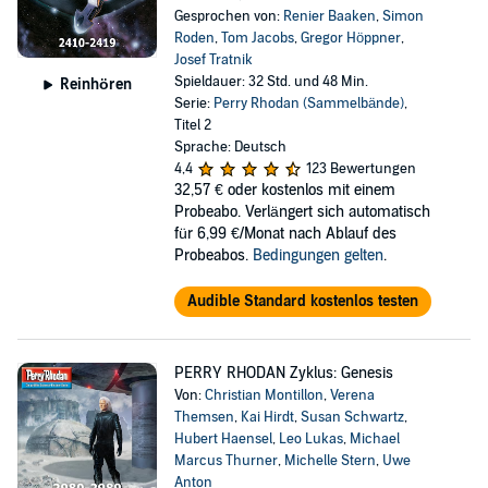
Gesprochen von:
Renier Baaken
,
Simon
Roden
,
Tom Jacobs
,
Gregor Höppner
,
Josef Tratnik
Spieldauer: 32 Std. und 48 Min.
Reinhören
Serie:
Perry Rhodan (Sammelbände)
,
Titel 2
Sprache: Deutsch
4,4
123 Bewertungen
32,57 €
oder kostenlos mit einem
Probeabo. Verlängert sich automatisch
für 6,99 €/Monat nach Ablauf des
Probeabos.
Bedingungen gelten
.
Audible Standard kostenlos testen
PERRY RHODAN Zyklus: Genesis
Von:
Christian Montillon
,
Verena
Themsen
,
Kai Hirdt
,
Susan Schwartz
,
Hubert Haensel
,
Leo Lukas
,
Michael
Marcus Thurner
,
Michelle Stern
,
Uwe
Anton