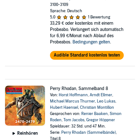
3100-3109
Sprache: Deutsch
5,0
1 Bewertung
33,29 €
oder kostenlos mit einem
Probeabo. Verlängert sich automatisch
für 6,99 €/Monat nach Ablauf des
Probeabos.
Bedingungen gelten
.
Audible Standard kostenlos testen
Perry Rhodan, Sammelband 8
Von:
Horst Hoffmann
,
Arndt Ellmer
,
Michael Marcus Thurner
,
Leo Lukas
,
Hubert Haensel
,
Christian Montillon
Gesprochen von:
Renier Baaken
,
Simon
Roden
,
Tom Jacobs
,
Gregor Höppner
Spieldauer: 32 Std. und 47 Min.
Serie:
Perry Rhodan (Sammelbände)
,
Reinhören
Titel 8