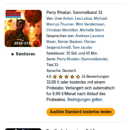
Perry Rhodan, Sammelband 33
Von:
Uwe Anton
,
Leo Lukas
,
Michael
Marcus Thurner
,
Wim Vandemaan
,
Christian Montillon
,
Michelle Stern
Gesprochen von:
Andreas Laurenz
Maier
,
Renier Baaken
,
Florian
Seigerschmidt
,
Tom Jacobs
Spieldauer: 35 Std. und 45 Min.
Reinhören
Serie:
Perry Rhodan (Sammelbände)
,
Titel 33
Sprache: Deutsch
4,6
24 Bewertungen
33,00 €
oder kostenlos mit einem
Probeabo. Verlängert sich automatisch
für 6,99 €/Monat nach Ablauf des
Probeabos.
Bedingungen gelten
.
Audible Standard kostenlos testen