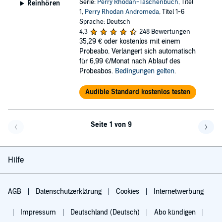
Serie:
Perry Rhodan-Taschenbuch
, Titel
Reinhören
1,
Perry Rhodan Andromeda
, Titel 1-6
Sprache: Deutsch
4,3
248 Bewertungen
35,29 €
oder kostenlos mit einem
Probeabo. Verlängert sich automatisch
für 6,99 €/Monat nach Ablauf des
Probeabos.
Bedingungen gelten
.
Audible Standard kostenlos testen
Seite 1 von 9
Eine Seite zurück
Eine 
Hilfe
AGB
Datenschutzerklärung
Cookies
Internetwerbung
Impressum
Deutschland (Deutsch)
Abo kündigen