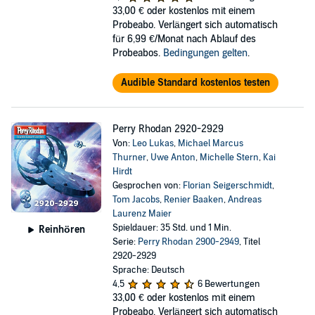
33,00 €
oder kostenlos mit einem
Probeabo. Verlängert sich automatisch
für 6,99 €/Monat nach Ablauf des
Probeabos.
Bedingungen gelten
.
Audible Standard kostenlos testen
Perry Rhodan 2920-2929
Von:
Leo Lukas
,
Michael Marcus
Thurner
,
Uwe Anton
,
Michelle Stern
,
Kai
Hirdt
Gesprochen von:
Florian Seigerschmidt
,
Tom Jacobs
,
Renier Baaken
,
Andreas
Laurenz Maier
Spieldauer: 35 Std. und 1 Min.
Reinhören
Serie:
Perry Rhodan 2900-2949
, Titel
2920-2929
Sprache: Deutsch
4,5
6 Bewertungen
33,00 €
oder kostenlos mit einem
Probeabo. Verlängert sich automatisch