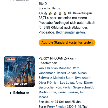
Titel 5
Sprache: Deutsch
4,6
100 Bewertungen
32,71 €
oder kostenlos mit einem
Probeabo. Verlängert sich automatisch
für 6,99 €/Monat nach Ablauf des
Probeabos.
Bedingungen gelten
.
Audible Standard kostenlos testen
PERRY RHODAN Zyklus -
Chaotarchen
Von:
Christian Montillon
,
Wim
Vandemaan
,
Robert Corvus
,
Susan
Schwartz
,
Michelle Stern
,
Uwe Anton
,
Oliver Fröhlich
,
Leo Lukas
,
Arndt Ellmer
Gesprochen von:
Florian Seigerschmidt
,
Martin Bross
,
Renier Baaken
,
Tom
Reinhören
Jacobs
Spieldauer: 37 Std. und 25 Min.
Serie:
Perry Rhodan 3100-3149
, Titel