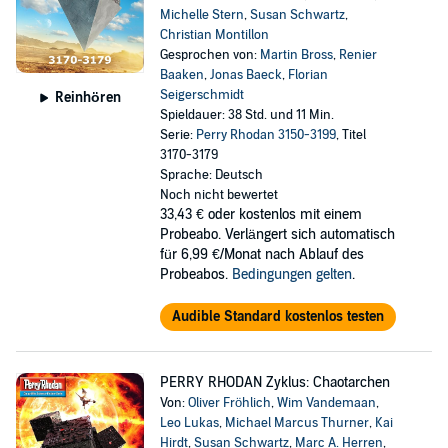
Michelle Stern
,
Susan Schwartz
,
Christian Montillon
Gesprochen von:
Martin Bross
,
Renier
Baaken
,
Jonas Baeck
,
Florian
Seigerschmidt
Reinhören
Spieldauer: 38 Std. und 11 Min.
Serie:
Perry Rhodan 3150-3199
, Titel
3170-3179
Sprache: Deutsch
Noch nicht bewertet
33,43 €
oder kostenlos mit einem
Probeabo. Verlängert sich automatisch
für 6,99 €/Monat nach Ablauf des
Probeabos.
Bedingungen gelten
.
Audible Standard kostenlos testen
PERRY RHODAN Zyklus: Chaotarchen
Von:
Oliver Fröhlich
,
Wim Vandemaan
,
Leo Lukas
,
Michael Marcus Thurner
,
Kai
Hirdt
,
Susan Schwartz
,
Marc A. Herren
,