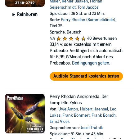
Maier
,
Renier Baaken
,
Florian
Seigerschmidt
,
Tom Jacobs
Spieldauer: 36 Std. und 23 Min.
Reinhören
Serie:
Perry Rhodan (Sammelbände)
,
Titel 35
Sprache: Deutsch
4,4
40 Bewertungen
33,14 €
oder kostenlos mit einem
Probeabo. Verlängert sich automatisch
für 6,99 €/Monat nach Ablauf des
Probeabos.
Bedingungen gelten
.
Audible Standard kostenlos testen
Perry Rhodan Andromeda. Der
komplette Zyklus
Von:
Uwe Anton
,
Hubert Haensel
,
Leo
Lukas
,
Frank Böhmert
,
Frank Borsch
,
Ernst Vlcek
Gesprochen von:
Josef Tratnik
Spieldauer: 51 Std. und 43 Min.