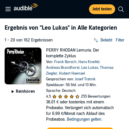
Jetzt testen
Ergebnis von
"Leo Lukas"
in Alle Kategorien
1 - 20 von 162 Ergebnissen
Beliebt
Filter
PERRY RHODAN Lemuria. Der
komplette Zyklus
Von:
Frank Borsch
,
Hans Kneifel
,
Andreas Brandhorst
,
Leo Lukas
,
Thomas
Ziegler
,
Hubert Haensel
Gesprochen von:
Josef Tratnik
Spieldauer: 56 Std. und 13 Min.
Sprache: Deutsch
Reinhören
4,5
255 Bewertungen
36,01 €
oder kostenlos mit einem
Probeabo. Verlängert sich automatisch
für 6,99 €/Monat nach Ablauf des
Probeabos.
Bedingungen gelten
.