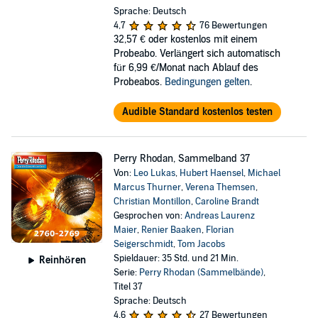
Sprache: Deutsch
4,7
76 Bewertungen
32,57 €
oder kostenlos mit einem
Probeabo. Verlängert sich automatisch
für 6,99 €/Monat nach Ablauf des
Probeabos.
Bedingungen gelten
.
Audible Standard kostenlos testen
Perry Rhodan, Sammelband 37
Von:
Leo Lukas
,
Hubert Haensel
,
Michael
Marcus Thurner
,
Verena Themsen
,
Christian Montillon
,
Caroline Brandt
Gesprochen von:
Andreas Laurenz
Maier
,
Renier Baaken
,
Florian
Seigerschmidt
,
Tom Jacobs
Spieldauer: 35 Std. und 21 Min.
Reinhören
Serie:
Perry Rhodan (Sammelbände)
,
Titel 37
Sprache: Deutsch
4,6
27 Bewertungen