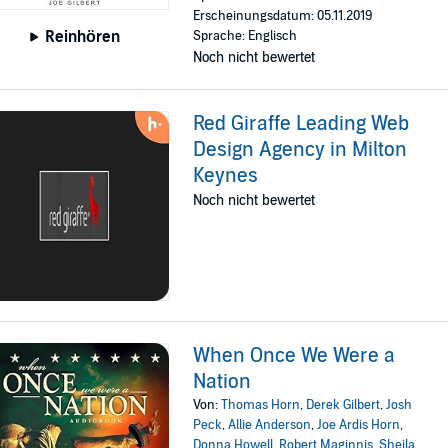
Erscheinungsdatum: 05.11.2019
Reinhören
Sprache: Englisch
Noch nicht bewertet
Red Giraffe Leading Web
Design Agency in Milton
Keynes
Noch nicht bewertet
When Once We Were a
Nation
Von:
Thomas Horn
,
Derek Gilbert
,
Josh
Peck
,
Allie Anderson
,
Joe Ardis Horn
,
Donna Howell
,
Robert Maginnis
,
Sheila