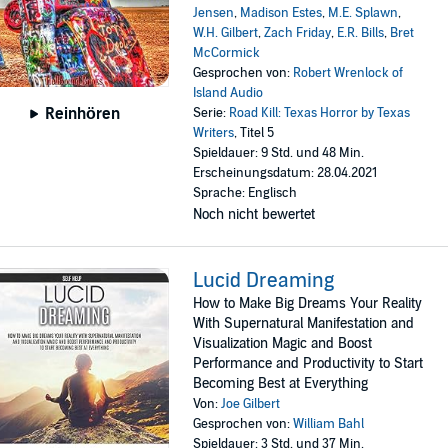
Jensen
,
Madison Estes
,
M.E. Splawn
,
W.H. Gilbert
,
Zach Friday
,
E.R. Bills
,
Bret
McCormick
Gesprochen von:
Robert Wrenlock of
Island Audio
Reinhören
Serie:
Road Kill: Texas Horror by Texas
Writers
, Titel 5
Spieldauer: 9 Std. und 48 Min.
Erscheinungsdatum: 28.04.2021
Sprache: Englisch
Noch nicht bewertet
Lucid Dreaming
How to Make Big Dreams Your Reality
With Supernatural Manifestation and
Visualization Magic and Boost
Performance and Productivity to Start
Becoming Best at Everything
Von:
Joe Gilbert
Gesprochen von:
William Bahl
Spieldauer: 3 Std. und 37 Min.