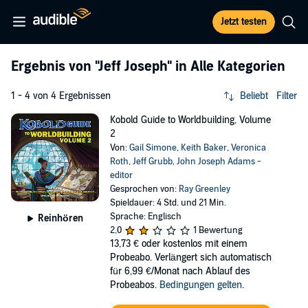
Jetzt testen
Ergebnis von
"Jeff Joseph"
in Alle Kategorien
1 - 4 von 4 Ergebnissen
Beliebt
Filter
Kobold Guide to Worldbuilding, Volume
2
Von:
Gail Simone
,
Keith Baker
,
Veronica
Roth
,
Jeff Grubb
,
John Joseph Adams -
editor
Gesprochen von:
Ray Greenley
Spieldauer: 4 Std. und 21 Min.
Sprache: Englisch
Reinhören
2,0
1 Bewertung
13,73 €
oder kostenlos mit einem
Probeabo. Verlängert sich automatisch
für 6,99 €/Monat nach Ablauf des
Probeabos.
Bedingungen gelten
.