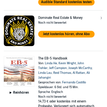
Audible Standard kostenlos testen
Dominate Real Estate & Money
Noch nicht bewertet
Jetzt kostenlos hören, ohne Abo
The EB-5 Handbook
Von:
Linda He
,
Kevin Wright
,
John
Tishler
,
Jeff Campion
,
Joseph McCarthy
,
Linda Lau
,
Reid Thomas
,
Al Rattan
,
Ali
Jahangiri
Gesprochen von:
Fernando Castillo
Spieldauer: 6 Std. und 15 Min.
Sprache: Englisch
Reinhören
Noch nicht bewertet
14,73 €
oder kostenlos mit einem
Probeabo. Verlängert sich automatisch