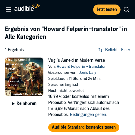
Jetzt testen
Ergebnis von
"Howard Felperin-translator"
in
Alle Kategorien
1 Ergebnis
Beliebt
Filter
Virgil's Aeneid in Modern Verse
Von:
Howard Felperin - translator
Gesprochen von:
Denis Daly
Spieldauer: 11 Std. und 24 Min.
Sprache: Englisch
Noch nicht bewertet
16,79 €
oder kostenlos mit einem
Probeabo. Verlängert sich automatisch
Reinhören
für 6,99 €/Monat nach Ablauf des
Probeabos.
Bedingungen gelten
.
Audible Standard kostenlos testen