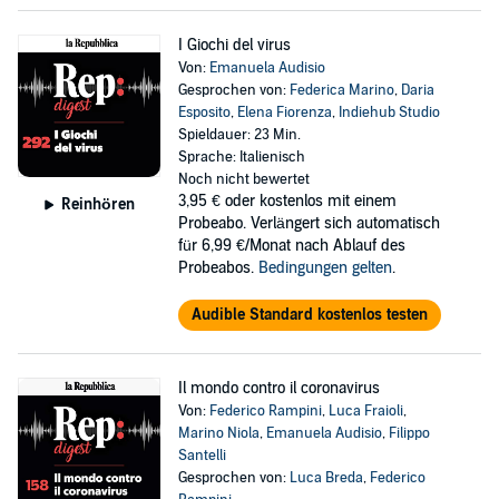
I Giochi del virus
Von:
Emanuela Audisio
Gesprochen von:
Federica Marino
,
Daria
Esposito
,
Elena Fiorenza
,
Indiehub Studio
Spieldauer: 23 Min.
Sprache: Italienisch
Noch nicht bewertet
3,95 €
oder kostenlos mit einem
Reinhören
Probeabo. Verlängert sich automatisch
für 6,99 €/Monat nach Ablauf des
Probeabos.
Bedingungen gelten
.
Audible Standard kostenlos testen
Il mondo contro il coronavirus
Von:
Federico Rampini
,
Luca Fraioli
,
Marino Niola
,
Emanuela Audisio
,
Filippo
Santelli
Gesprochen von:
Luca Breda
,
Federico