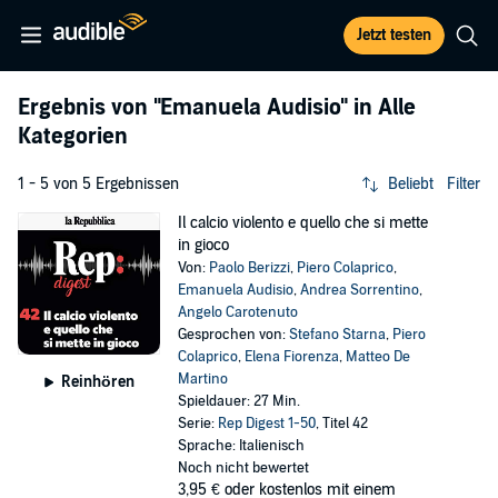
Jetzt testen
Ergebnis von
"Emanuela Audisio"
in Alle
Kategorien
1 - 5 von 5 Ergebnissen
Beliebt
Filter
Il calcio violento e quello che si mette
in gioco
Von:
Paolo Berizzi
,
Piero Colaprico
,
Emanuela Audisio
,
Andrea Sorrentino
,
Angelo Carotenuto
Gesprochen von:
Stefano Starna
,
Piero
Colaprico
,
Elena Fiorenza
,
Matteo De
Martino
Reinhören
Spieldauer: 27 Min.
Serie:
Rep Digest 1-50
, Titel 42
Sprache: Italienisch
Noch nicht bewertet
3,95 €
oder kostenlos mit einem