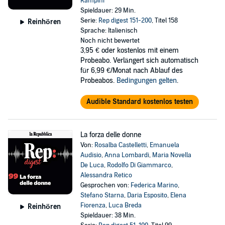
Rampini
Spieldauer: 29 Min.
Serie:
Rep digest 151-200
, Titel 158
Reinhören
Sprache: Italienisch
Noch nicht bewertet
3,95 €
oder kostenlos mit einem
Probeabo. Verlängert sich automatisch
für 6,99 €/Monat nach Ablauf des
Probeabos.
Bedingungen gelten
.
Audible Standard kostenlos testen
La forza delle donne
Von:
Rosalba Castelletti
,
Emanuela
Audisio
,
Anna Lombardi
,
Maria Novella
De Luca
,
Rodolfo Di Giammarco
,
Alessandra Retico
Gesprochen von:
Federica Marino
,
Stefano Starna
,
Daria Esposito
,
Elena
Fiorenza
,
Luca Breda
Reinhören
Spieldauer: 38 Min.