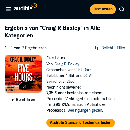
Jetzt testen
Ergebnis von
"Craig R Baxley"
in Alle
Kategorien
1 - 2 von 2 Ergebnissen
Beliebt
Filter
Five Hours
Von:
Craig R. Baxley
Gesprochen von:
Rick Barr
Spieldauer: 1 Std. und 50 Min.
Sprache: Englisch
Noch nicht bewertet
7,35 €
oder kostenlos mit einem
Probeabo. Verlängert sich automatisch
Reinhören
für 6,99 €/Monat nach Ablauf des
Probeabos.
Bedingungen gelten
.
Audible Standard kostenlos testen