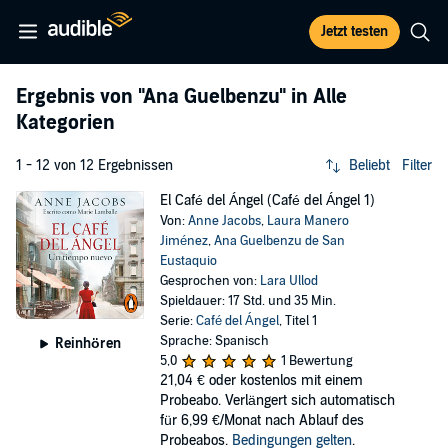
Jetzt testen
Ergebnis von
"Ana Guelbenzu"
in Alle
Kategorien
1 - 12 von 12 Ergebnissen
Beliebt
Filter
El Café del Ángel (Café del Ángel 1)
Von:
Anne Jacobs
,
Laura Manero
Jiménez
,
Ana Guelbenzu de San
Eustaquio
Gesprochen von:
Lara Ullod
Spieldauer: 17 Std. und 35 Min.
Serie:
Café del Ángel
, Titel 1
Sprache: Spanisch
Reinhören
5,0
1 Bewertung
21,04 €
oder kostenlos mit einem
Probeabo. Verlängert sich automatisch
für 6,99 €/Monat nach Ablauf des
Probeabos.
Bedingungen gelten
.