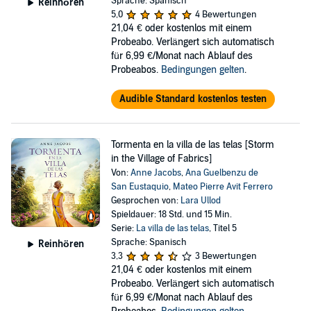
Sprache: Spanisch
Reinhören
5,0
4 Bewertungen
21,04 €
oder kostenlos mit einem
Probeabo. Verlängert sich automatisch
für 6,99 €/Monat nach Ablauf des
Probeabos.
Bedingungen gelten
.
Audible Standard kostenlos testen
Tormenta en la villa de las telas [Storm
in the Village of Fabrics]
Von:
Anne Jacobs
,
Ana Guelbenzu de
San Eustaquio
,
Mateo Pierre Avit Ferrero
Gesprochen von:
Lara Ullod
Spieldauer: 18 Std. und 15 Min.
Serie:
La villa de las telas
, Titel 5
Sprache: Spanisch
Reinhören
3,3
3 Bewertungen
21,04 €
oder kostenlos mit einem
Probeabo. Verlängert sich automatisch
für 6,99 €/Monat nach Ablauf des