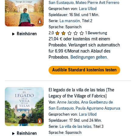
San Eustaquio
,
Mateo Pierre Avit Ferrero
Gesprochen von:
Lara Ullod
Spieldauer: 16 Std. und 1 Min.
Serie:
La mansión
, Titel 2
Sprache: Spanisch
2,0
1 Bewertung
Reinhören
21,04 €
oder kostenlos mit einem
Probeabo. Verlängert sich automatisch
für 6,99 €/Monat nach Ablauf des
Probeabos.
Bedingungen gelten
.
Audible Standard kostenlos testen
El legado de la villa de las telas [The
Legacy of the Village of Fabrics]
Von:
Anne Jacobs
,
Ana Guelbenzu de
San Eustaquio
,
Paula Aguiriano Aizpurua
Gesprochen von:
Lara Ullod
Spieldauer: 17 Std. und 24 Min.
Serie:
La villa de las telas
, Titel 3
Sprache: Spanisch
Reinhören