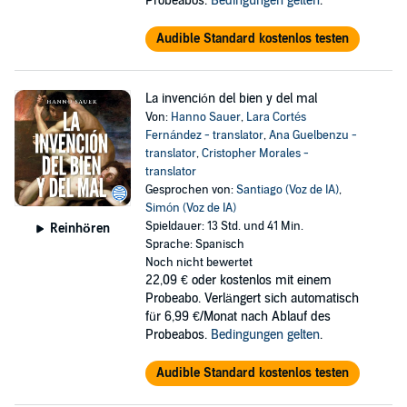
Probeabos.
Bedingungen gelten
.
Audible Standard kostenlos testen
La invención del bien y del mal
Von:
Hanno Sauer
,
Lara Cortés
Fernández - translator
,
Ana Guelbenzu -
translator
,
Cristopher Morales -
translator
Gesprochen von:
Santiago (Voz de IA)
,
Simón (Voz de IA)
Spieldauer: 13 Std. und 41 Min.
Reinhören
Sprache: Spanisch
Noch nicht bewertet
22,09 €
oder kostenlos mit einem
Probeabo. Verlängert sich automatisch
für 6,99 €/Monat nach Ablauf des
Probeabos.
Bedingungen gelten
.
Audible Standard kostenlos testen