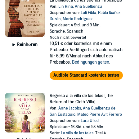
La biblioteca de los sueños imposibles
Von:
Lin Rina
,
Ana Guelbenzu
Gesprochen von:
Loli Fibla
,
Pablo Ibañez
Durán
,
Marta Rodríguez
Spieldauer: 4 Std. und 9 Min.
Sprache: Spanisch
Noch nicht bewertet
10,51 €
oder kostenlos mit einem
Reinhören
Probeabo. Verlängert sich automatisch
für 6,99 €/Monat nach Ablauf des
Probeabos.
Bedingungen gelten
.
Audible Standard kostenlos testen
Regreso a la villa de las telas [The
Return of the Cloth Villa]
Von:
Anne Jacobs
,
Ana Guelbenzu de
San Eustaquio
,
Mateo Pierre Avit Ferrero
Gesprochen von:
Lara Ullod
Spieldauer: 16 Std. und 58 Min.
Serie:
La villa de las telas
, Titel 4