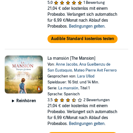
5,0
1 Bewertung
21,04 €
oder kostenlos mit einem
Probeabo. Verlängert sich automatisch
für 6,99 €/Monat nach Ablauf des
Probeabos.
Bedingungen gelten
.
Audible Standard kostenlos testen
La mansión [The Mansion]
Von:
Anne Jacobs
,
Ana Guelbenzu de
San Eustaquio
,
Mateo Pierre Avit Ferrero
Gesprochen von:
Lara Ullod
Spieldauer: 16 Std. und 14 Min.
Serie:
La mansión
, Titel 1
Sprache: Spanisch
3,5
2 Bewertungen
Reinhören
21,04 €
oder kostenlos mit einem
Probeabo. Verlängert sich automatisch
für 6,99 €/Monat nach Ablauf des
Probeabos.
Bedingungen gelten
.