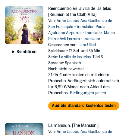
Reencuentro en la villa de las telas
[Reunion at the Cloth Villa]
Von:
Anne Jacobs
,
Ana Guelbenzu de
San Eustaquio - translator
,
Paula
Aguiriano Aizpurua - translator
,
Mateo
Pierre Avit Ferrero - translator
Gesprochen von:
Lara Ullod
Spieldauer: 17 Std. und 35 Min.
Reinhören
Serie:
La villa de las telas
, Titel 6
Sprache: Spanisch
Noch nicht bewertet
21,04 €
oder kostenlos mit einem
Probeabo. Verlängert sich automatisch
für 6,99 €/Monat nach Ablauf des
Probeabos.
Bedingungen gelten
.
Audible Standard kostenlos testen
La mansión. [The Mansion.]
Von:
Anne Jacobs
,
Ana Guelbenzu de