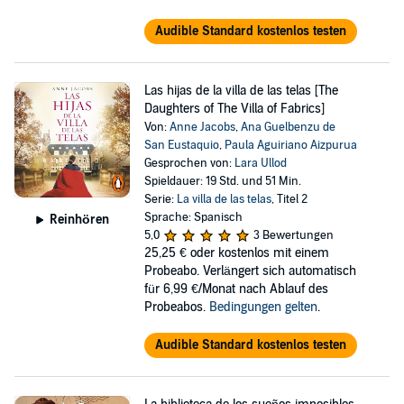
Audible Standard kostenlos testen
Las hijas de la villa de las telas [The
Daughters of The Villa of Fabrics]
Von:
Anne Jacobs
,
Ana Guelbenzu de
San Eustaquio
,
Paula Aguiriano Aizpurua
Gesprochen von:
Lara Ullod
Spieldauer: 19 Std. und 51 Min.
Serie:
La villa de las telas
, Titel 2
Sprache: Spanisch
Reinhören
5,0
3 Bewertungen
25,25 €
oder kostenlos mit einem
Probeabo. Verlängert sich automatisch
für 6,99 €/Monat nach Ablauf des
Probeabos.
Bedingungen gelten
.
Audible Standard kostenlos testen