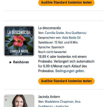
Audible Standard kostenlos testen
La desconocida
Von:
Camilla Grebe
,
Ana Guelbenzu
Gesprochen von:
Aida Baida Gil
Spieldauer: 13 Std. und 8 Min.
Sprache: Spanisch
Noch nicht bewertet
18,89 €
oder kostenlos mit einem
Probeabo. Verlängert sich automatisch
Reinhören
für 6,99 €/Monat nach Ablauf des
Probeabos.
Bedingungen gelten
.
Audible Standard kostenlos testen
Jacinda Ardern
Von:
Madeleine Chapman
,
Ana
Guelbenzu - traductor