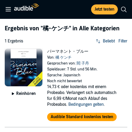
Jetzt testen
Ergebnis von
"橘-ケンチ"
in Alle Kategorien
1 Ergebnis
Beliebt
Filter
パーマネント・ブルー
Von:
橘 ケンチ
Gesprochen von:
閻 子丹
Spieldauer: 7 Std. und 56 Min.
Sprache: Japanisch
Noch nicht bewertet
14,73 €
oder kostenlos mit einem
Probeabo. Verlängert sich automatisch
Reinhören
für 6,99 €/Monat nach Ablauf des
Probeabos.
Bedingungen gelten
.
Audible Standard kostenlos testen