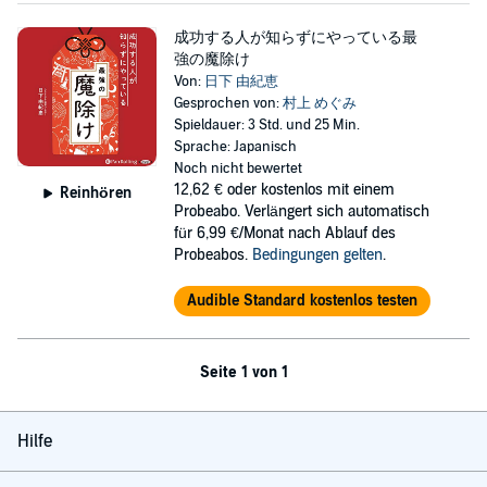
成功する人が知らずにやっている最
強の魔除け
Von:
日下 由紀恵
Gesprochen von:
村上 めぐみ
Spieldauer: 3 Std. und 25 Min.
Sprache: Japanisch
Noch nicht bewertet
12,62 €
oder kostenlos mit einem
Reinhören
Probeabo. Verlängert sich automatisch
für 6,99 €/Monat nach Ablauf des
Probeabos.
Bedingungen gelten
.
Audible Standard kostenlos testen
Seite 1 von 1
Hilfe