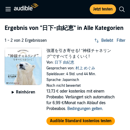
Jetzt testen
Ergebnis von
"日下-由紀恵"
in Alle Kategorien
1 - 2 von 2 Ergebnissen
Beliebt
Filter
強運を引き寄せる! “神様チャネリン
グ”ですべてうまくいく!
Von:
日下 由紀恵
Gesprochen von:
村上 めぐみ
Spieldauer: 4 Std. und 44 Min.
Sprache: Japanisch
Noch nicht bewertet
13,73 €
oder kostenlos mit einem
Reinhören
Probeabo. Verlängert sich automatisch
für 6,99 €/Monat nach Ablauf des
Probeabos.
Bedingungen gelten
.
Audible Standard kostenlos testen