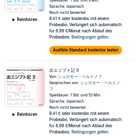
Spieldauer: 1 Std. und 9 Min.
Sprache: Japanisch
Noch nicht bewertet
8,41 €
oder kostenlos mit einem
Reinhören
Probeabo. Verlängert sich automatisch
für 6,99 €/Monat nach Ablauf des
Probeabos.
Bedingungen gelten
.
Audible Standard kostenlos testen
出エジプト記 II
Von:
シュロモー・ベルトノフ
Gesprochen von:
シュロモー・ベルトノ
フ
Spieldauer: 1 Std. und 53 Min.
Sprache: Japanisch
Noch nicht bewertet
8,41 €
oder kostenlos mit einem
Reinhören
Probeabo. Verlängert sich automatisch
für 6,99 €/Monat nach Ablauf des
Probeabos.
Bedingungen gelten
.