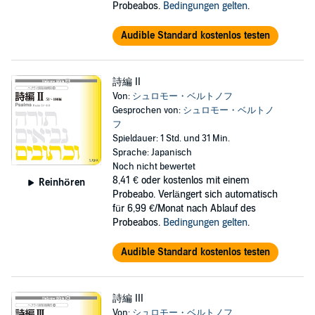
Probeabos.
Bedingungen gelten
.
Audible Standard kostenlos testen
詩編 II
Von:
シュロモー・ベルトノフ
Gesprochen von:
シュロモー・ベルトノ
フ
Spieldauer: 1 Std. und 31 Min.
Sprache: Japanisch
Noch nicht bewertet
8,41 €
oder kostenlos mit einem
Reinhören
Probeabo. Verlängert sich automatisch
für 6,99 €/Monat nach Ablauf des
Probeabos.
Bedingungen gelten
.
Audible Standard kostenlos testen
詩編 III
Von:
シュロモー・ベルトノフ