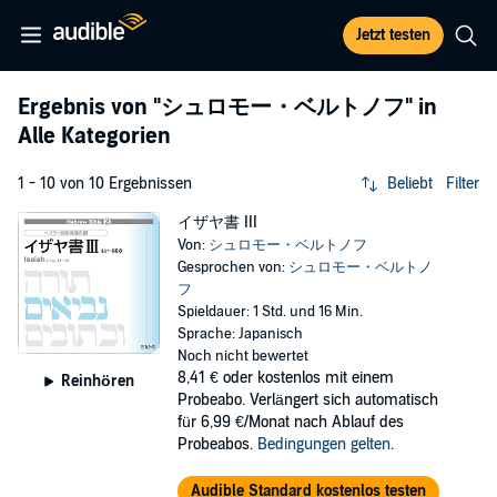
Jetzt testen
Ergebnis von
"シュロモー・ベルトノフ"
in
Alle Kategorien
1 - 10 von 10 Ergebnissen
Beliebt
Filter
イザヤ書 III
Von:
シュロモー・ベルトノフ
Gesprochen von:
シュロモー・ベルトノ
フ
Spieldauer: 1 Std. und 16 Min.
Sprache: Japanisch
Noch nicht bewertet
8,41 €
oder kostenlos mit einem
Reinhören
Probeabo. Verlängert sich automatisch
für 6,99 €/Monat nach Ablauf des
Probeabos.
Bedingungen gelten
.
Audible Standard kostenlos testen