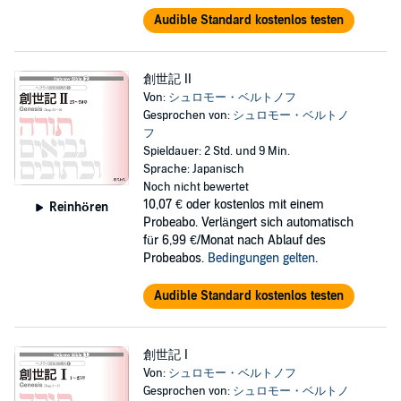
Audible Standard kostenlos testen
創世記 II
Von:
シュロモー・ベルトノフ
Gesprochen von:
シュロモー・ベルトノ
フ
Spieldauer: 2 Std. und 9 Min.
Sprache: Japanisch
Noch nicht bewertet
10,07 €
oder kostenlos mit einem
Reinhören
Probeabo. Verlängert sich automatisch
für 6,99 €/Monat nach Ablauf des
Probeabos.
Bedingungen gelten
.
Audible Standard kostenlos testen
創世記 I
Von:
シュロモー・ベルトノフ
Gesprochen von:
シュロモー・ベルトノ