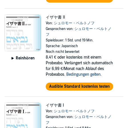
イザヤ書 II
Von:
シュロモー・ベルトノフ
Gesprochen von:
シュロモー・ベルトノ
フ
Spieldauer: 1 Std. und 19 Min.
Sprache: Japanisch
Noch nicht bewertet
8,41 €
oder kostenlos mit einem
Reinhören
Probeabo. Verlängert sich automatisch
für 6,99 €/Monat nach Ablauf des
Probeabos.
Bedingungen gelten
.
Audible Standard kostenlos testen
イザヤ書 I
Von:
シュロモー・ベルトノフ
Gesprochen von:
シュロモー・ベルトノ
フ