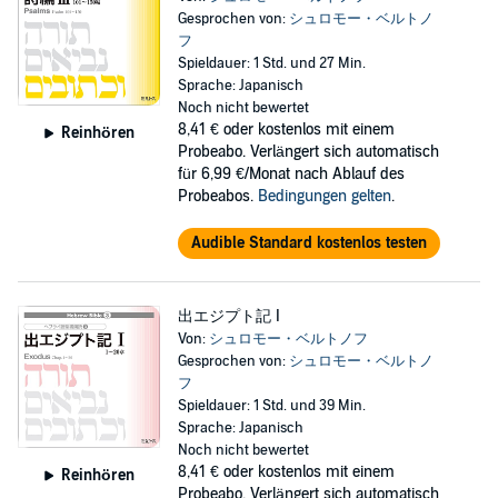
Gesprochen von:
シュロモー・ベルトノ
フ
Spieldauer: 1 Std. und 27 Min.
Sprache: Japanisch
Noch nicht bewertet
8,41 €
oder kostenlos mit einem
Reinhören
Probeabo. Verlängert sich automatisch
für 6,99 €/Monat nach Ablauf des
Probeabos.
Bedingungen gelten
.
Audible Standard kostenlos testen
出エジプト記 I
Von:
シュロモー・ベルトノフ
Gesprochen von:
シュロモー・ベルトノ
フ
Spieldauer: 1 Std. und 39 Min.
Sprache: Japanisch
Noch nicht bewertet
8,41 €
oder kostenlos mit einem
Reinhören
Probeabo. Verlängert sich automatisch