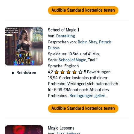
Audible Standard kostenlos testen
School of Magic 1
Von:
Dante King
Gesprochen von:
Robin Shay
,
Patrick
Dubois
Spieldauer: 10 Std. und 41 Min.
Serie:
School of Magic
, Titel 1
Sprache: Englisch
4,2
5 Bewertungen
Reinhören
18,94 €
oder kostenlos mit einem
Probeabo. Verlängert sich automatisch
für 6,99 €/Monat nach Ablauf des
Probeabos.
Bedingungen gelten
.
Audible Standard kostenlos testen
Magic Lessons