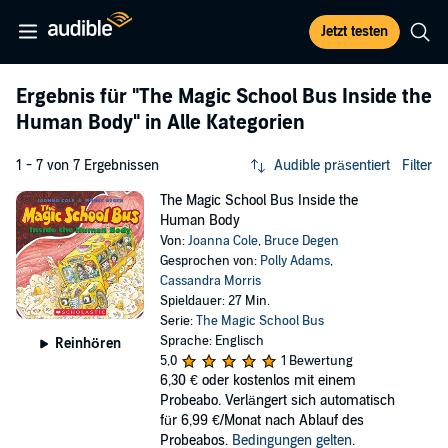
Jetzt testen
Ergebnis für
"The Magic School Bus Inside the
Human Body"
in Alle Kategorien
1 - 7 von 7 Ergebnissen
Audible präsentiert
Filter
The Magic School Bus Inside the
Human Body
Von:
Joanna Cole
,
Bruce Degen
Gesprochen von:
Polly Adams
,
Cassandra Morris
Spieldauer: 27 Min.
Serie:
The Magic School Bus
Sprache: Englisch
Reinhören
5,0
1 Bewertung
6,30 €
oder kostenlos mit einem
Probeabo. Verlängert sich automatisch
für 6,99 €/Monat nach Ablauf des
Probeabos.
Bedingungen gelten
.