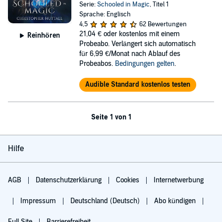
Serie:
Schooled in Magic
, Titel 1
Sprache: Englisch
4,5
62 Bewertungen
21,04 €
oder kostenlos mit einem
Reinhören
Probeabo. Verlängert sich automatisch
für 6,99 €/Monat nach Ablauf des
Probeabos.
Bedingungen gelten
.
Audible Standard kostenlos testen
Seite 1 von 1
Hilfe
AGB
Datenschutzerklärung
Cookies
Internetwerbung
Impressum
Deutschland (Deutsch)
Abo kündigen
Full Site
Barrierefreiheit