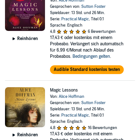
Von:
Alice Hoffman
Gesprochen von:
Sutton Foster
Spieldauer: 13 Std. und 26 Min.
Serie:
Practical Magic
, Titel 0.1
Sprache: Englisch
4,8
6 Bewertungen
17,43 €
oder kostenlos mit einem
Reinhören
Probeabo. Verlängert sich automatisch
für 6,99 €/Monat nach Ablauf des
Probeabos.
Bedingungen gelten
.
Audible Standard kostenlos testen
Magic Lessons
Von:
Alice Hoffman
Gesprochen von:
Sutton Foster
Spieldauer: 13 Std. und 26 Min.
Serie:
Practical Magic
, Titel 0.1
Sprache: Englisch
4,8
16 Bewertungen
17,43 €
oder kostenlos mit einem
Reinhören