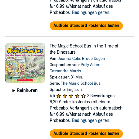
Probeabo. Verlängert sich automatisch
für 6,99 €/Monat nach Ablauf des
Probeabos.
Bedingungen gelten
.
Audible Standard kostenlos testen
The Magic School Bus in the Time of
the Dinosaurs
Von:
Joanna Cole
,
Bruce Degen
Gesprochen von:
Polly Adams
,
Cassandra Morris
Spieldauer: 31 Min.
Serie:
The Magic School Bus
Sprache: Englisch
Reinhören
4,5
2 Bewertungen
6,30 €
oder kostenlos mit einem
Probeabo. Verlängert sich automatisch
für 6,99 €/Monat nach Ablauf des
Probeabos.
Bedingungen gelten
.
Audible Standard kostenlos testen