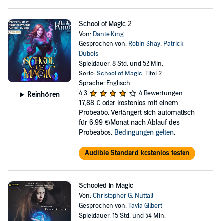
School of Magic 2
Von:
Dante King
Gesprochen von:
Robin Shay
,
Patrick
Dubois
Spieldauer: 8 Std. und 52 Min.
Serie:
School of Magic
, Titel 2
Sprache: Englisch
4,3
4 Bewertungen
Reinhören
17,88 €
oder kostenlos mit einem
Probeabo. Verlängert sich automatisch
für 6,99 €/Monat nach Ablauf des
Probeabos.
Bedingungen gelten
.
Audible Standard kostenlos testen
Schooled in Magic
Von:
Christopher G. Nuttall
Gesprochen von:
Tavia Gilbert
Spieldauer: 15 Std. und 54 Min.