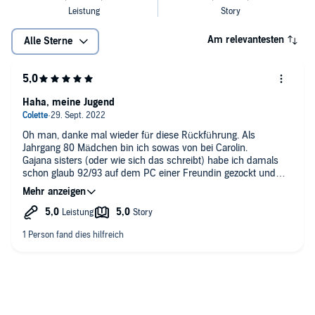
Am relevantesten
Alle Sterne
Haha, meine Jugend
Oh man, danke mal wieder für diese Rückführung. Als
Jahrgang 80 Mädchen bin ich sowas von bei Carolin.
Gajana sisters (oder wie sich das schreibt) habe ich damals
schon glaub 92/93 auf dem PC einer Freundin gezockt und
jaaa, meinen ersten Gameboy gabs 95 und Muddi zockte Tetris
immer aufm Klo, da war sie dann ewig 🤣