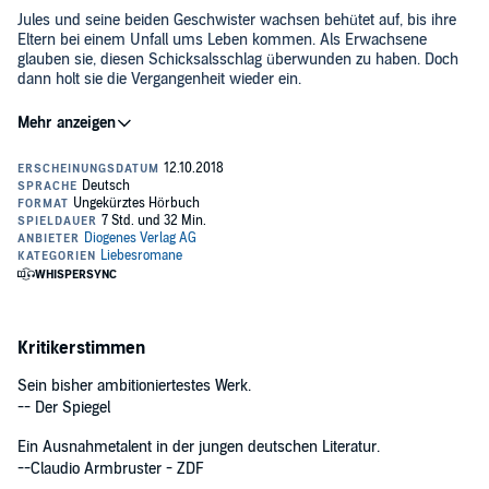
Jules und seine beiden Geschwister wachsen behütet auf, bis ihre
Eltern bei einem Unfall ums Leben kommen. Als Erwachsene
glauben sie, diesen Schicksalsschlag überwunden zu haben. Doch
dann holt sie die Vergangenheit wieder ein.
Ein berührender Roman über das Überwinden von Verlust und
Einsamkeit und über die Frage, was in einem Menschen
unveränderlich ist. Und vor allem: eine große Liebesgeschichte.
©2016 Diogenes (P)2018 Diogenes
Kritikerstimmen
Sein bis­her am­bi­tio­nier­tes­tes Werk.
-- Der Spiegel
Ein Ausnahmetalent in der jungen deutschen Literatur.
--Claudio Armbruster - ZDF