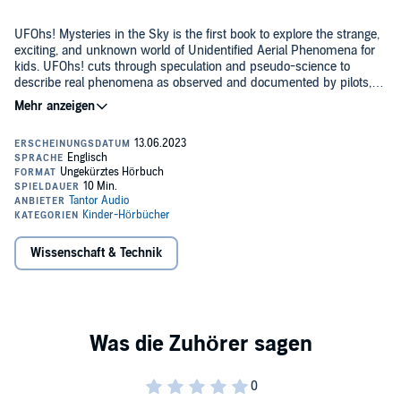
UFOhs! Mysteries in the Sky is the first book to explore the strange,
exciting, and unknown world of Unidentified Aerial Phenomena for
kids. UFOhs! cuts through speculation and pseudo-science to
describe real phenomena as observed and documented by pilots,
ship captains, scientists, and ordinary men, women, and children
©2023 Deborah Blumenthal and Ralph Blumenthal (P)2023 Tantor
from around the world. Playful and probing, UFOhs! Mysteries in the
Sky prompts kids and their parents to talk about the moon, the
stars, the planets, and all the things they see in the sky, and to
wonder about those we can't yet explain.
Wissenschaft & Technik