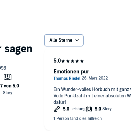
: Das Universum stellt sich uneingeschränkt hinter uns,
be bringen. Wir entdecken unseren leuchtenden Kern und
ools zu verschiedenen Lebensbereichen: Seele, Beziehung,
tsein und Kreation. Inklusive Online-Kurs und zahlreichen
Alle Sterne
örerlebnis eine PDF-Datei mit zusätzlichem Material.
erlag GmbH (P)2022 Maxim Mankevich
Emotionen pur
Ein Wunder-volles Hörbuch mit ganz v
Volle Punktzahl mit einer absoluten 
dafür!