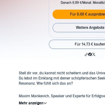
Danach 6,99 €/Monat. Monatli
Für 0,00 € ausprobie
Weitere Angebote
Für 14,73 € kaufe
Stell dir vor, du kannst nicht scheitern und das Uni
Du lebst im Einklang mit deiner schöpferischen Seel
Resonanz. Wie fühlt sich das an?
Maxim Mankevich, Speaker und Experte für Erfolgsw
auf dem Weg zu ihrer persönlichen Exzellenz begleit