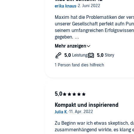
Maxim hat die Problematiken der ve
unserer Gesellschaft perfekt aufn Pu
seinem umfangreichen Erfolgswissen,
gegeben.
PS: höre es jetzt sofort zum 2. mal.
Danke dafür :)
Kompakt und inspirierend
Zu Beginn war ich etwas skeptisch, d
zusammenhängend wirkte, es klang e