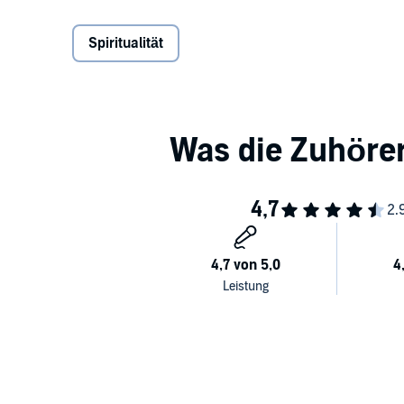
Soul Master
für jeden Menschen nutzbar. Seine These
sobald wir uns in Einklang mit unserer Seelenaufga
Spiritualität
erwecken Schritt für Schritt unser inneres Genie.
Dieses Hörbuch ist eine Schatzkiste voller Praxis-T
Berufung, Geld, Glück, Umfeld, Spiritualität, Bewuss
Tests, Checklisten & Meditationen.
In deiner Audible-Bibliothek findest du für dieses H
©2022 unum, ein Imprint von GRÄFE UND UNZER V