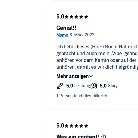
Genial!!
Ich liebe dieses (Hör-) Buch! Hat mic
gebracht und auch mein „Vibe“ geände
anhören vor dem Kamin oder auf der 
anhören, damit es wirklich tiefgründig
mir nochmal anhören. Fand es klasse 
Was ein content! :D