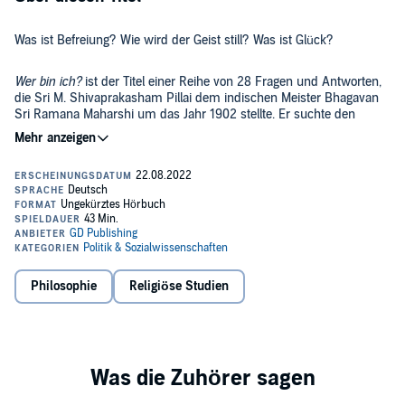
Was ist Befreiung? Wie wird der Geist still? Was ist Glück?
Wer bin ich?
ist der Titel einer Reihe von 28 Fragen und Antworten,
die Sri M. Shivaprakasham Pillai dem indischen Meister Bhagavan
Sri Ramana Maharshi um das Jahr 1902 stellte. Er suchte den
Meister in einer Höhle am Berg Arunachala in Südindien auf und bat
um spirituelle Führung.
Es ist überliefert, dass Ramana Maharshi diese Fragen in der ihm
geläufigen Sprache Tamil beantwortete. Dieser Text wurde 1923
zunächst in Tamil herausgegeben, erfuhr mehrere Überarbeitungen,
wurde 1982 von einem indischen Gelehrten der Universität Madras
ins Englische übersetzt und 2002 schließlich in eine moderne
deutsche Fassung übertragen. Die Fragen, die vor über hundert
Dieses Werk gehört zu den beiden einzigen Prosastücken unter
Jahren gestellt wurden haben nichts an ihrer Gültigkeit verloren. Die
Ramana Maharshis Mitteilungen in eigenen Worten. Sie vertreten
radikalen Antworten zeugen von tiefem Wissen über die Natur des
Philosophie
Religiöse Studien
klar die zentrale Lehre, dass der Pfad des Wissens, die Erforschung
menschlichen Geistes, und weisen in eindringlicher und
mit der Frage "Wer bin ich?" der unmittelbare Pfad zur Befreiung ist.
kompromissloser Weise auf die Möglichkeit der Erkenntnis unseres
"Selbsterforschung führt auf direktem Wege zur Selbst-Realisation,
wahren Selbst.
indem sie die Hindernisse entfernt, die uns denken lassen, dass das
Im Geleitwort beschreibt OM C. Parkin die Essenz dieser spirituellen
Selbst noch nicht realisiert sei." Sri Ramana Maharshi
Kostbarkeit in klaren und eindrücklichen Worten: "Alle Fragen, die
den Tiefen der menschlichen Seele entspringen, münden letztlich in
einer Einzigen: "Wer bin ich?". Die Anweisung zu dieser letzten aller