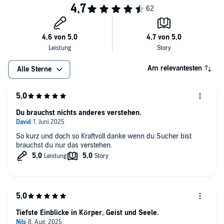
Fragen beinhaltet das Wissen, dass alles, wonach der Mensch
©2022 advaitaMedia (P)2022 advaitaMedia
sucht, nur Innen gefunden werden kann. Liebe ist Innen. Wahrheit
ist Innen. Gott ist Innen. Gott ist das Selbst."
Am relevantesten
Alle Sterne
Du brauchst nichts anderes verstehen.
So kurz und doch so Kraftvoll danke wenn du Sucher bist
brauchst du nur das verstehen.
Tiefste Einblicke in Körper, Geist und Seele.