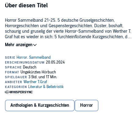
Über diesen Titel
Horror Sammelband 21-25. 5 deutsche Gruselgeschichten,
Horrorgeschichten und Gespenstergeschichten. Düster, boshaft,
schaurig und gruselig der vierte Horror-Sammelband von Werther T.
Graf hat es wieder in sich: 5 furchteinflößende Kurzgeschichten, die
allen Horrorfans das Blut in den Adern gefrieren lassen. Schaurig
unheimliche Geschichten aus vielen Themenbereichen erwarten die
Inhalt Blutnacht Unter meiner HautKaffeefahrt Die letzte Beichte
Leser.
RAW Vegan
©2023 Werther T. Graf (P)2024 Werther T. Graf
Anthologien & Kurzgeschichten
Horror