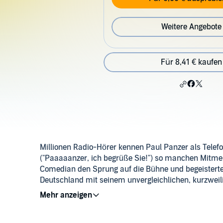
Weitere Angebote
Für 8,41 € kaufen
Millionen Radio-Hörer kennen Paul Panzer als Telefo
("Paaaaanzer, ich begrüße Sie!") so manchen Mitme
Comedian den Sprung auf die Bühne und begeistert
Deutschland mit seinem unvergleichlichen, kurzweil
"Heimatabend Deluxe". Jetzt als Live-Mitschnitt als 
Auf "Heimatabend Deluxe - Live" gibt sich Paul Panz
Leben, die er nicht bewältigt. Gut, was für Paul norm
das stört ihn nicht. Und so philosophiert er über da