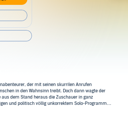
nabenteurer, der mit seinen skurrilen Anrufen
nschen in den Wahnsinn treibt. Doch dann wagte der
e aus dem Stand heraus die Zuschauer in ganz
igen und politisch völlig unkorrektem Solo-Programm
Hörbuch.
er wie immer souverän. Für ihn gibt es keine Situation im
al ist, lässt andere Leute nur mit dem Kopf schütteln. Aber
s Leben, über Beziehungen, die Ehe und seine Frau Hilde. Er