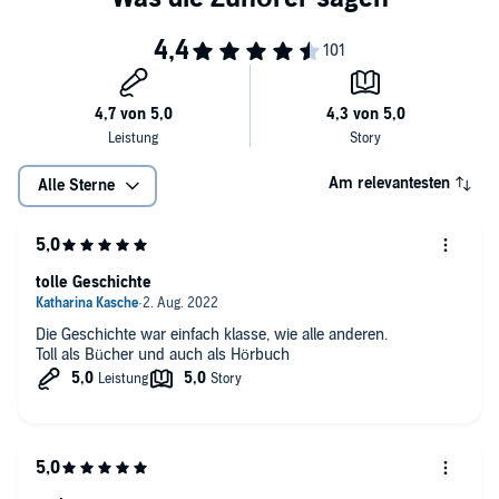
anglophilen Heldin, einem heißen russischen Helden und einem
widerspenstigen, übergroßen Welpen. Wenn das alles nichts für Sie
ist, sollten Sie jetzt weglaufen. Andernfalls schnallen Sie sich an und
©2022 Misha Bell (P)2022 Misha Bell
genießen Sie eine rasante Geschichte zum Lachen und Wohlfühlen.
Am relevantesten
Alle Sterne
tolle Geschichte
Die Geschichte war einfach klasse, wie alle anderen.
Toll als Bücher und auch als Hörbuch