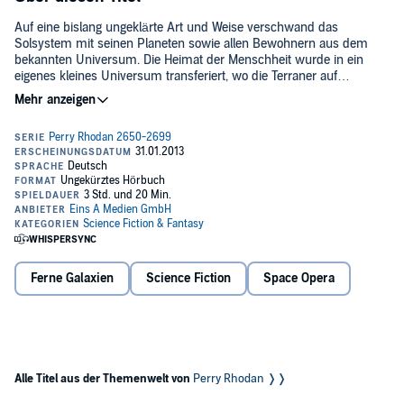
Auf eine bislang ungeklärte Art und Weise verschwand das
Solsystem mit seinen Planeten sowie allen Bewohnern aus dem
bekannten Universum. Die Heimat der Menschheit wurde in ein
eigenes kleines Universum transferiert, wo die Terraner auf
seltsame Nachbarn treffen. Die Lage spitzt sich zu, als die Planeten
Von all diesen Entwicklungen weiß Perry Rhodan nichts. Auch ihn
von fremden Raumfahrern besetzt und die Sonne Sol "verhüllt"
hat es in einen fremden Kosmos verschlagen: Mit dem gewaltigen
wird. Seither kämpft die solare Menschheit um ihr Überleben.
Raumschiff BASIS gelangt er in die Doppelgalaxis Chanda, wo die
negative Superintelligenz QIN SHI regiert. Nicht zuletzt durch die
Aktivitäten des unsterblichen Terraners kann die Galaxis allerdings
befreit werden. Doch QIN SHI ist längst ins Reich der Harmonie
In deiner Audible-Bibliothek findest du für dieses Hörerlebnis eine
eingedrungen. Sofort versinkt diese GALAXIS IM CHAOS...
PDF-Datei mit zusätzlichem Material.
©2013 Pabel-Moewig Verlag GmbH (P)2013 Eins A Medien GmbH
Ferne Galaxien
Science Fiction
Space Opera
Alle Titel aus der Themenwelt von
Perry Rhodan ❭❭