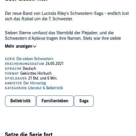
Der neue Band von Lucinda Riley's Schwestern-Saga - endlich löst
sich das Rätsel um die 7. Schwester.
Sieben Sterne umfasst das Sternbild der Plejaden, und die
Schwestern d’Aplièse tragen ihre Namen. Stets war ihre siebte
Schwester aber ein Rätsel für sie, denn Merope ist verschwunden,
seit sie denken können. Eines Tages überbringt der Anwalt der
Familie die verblüffende Nachricht, dass er eine Spur entdeckt hat:
©2021 Goldmann Verlag. Übersetzung von Karin Dufner, Sonja
Ein Weingut in Neuseeland und die Zeichnung eines sternförmigen
Hauser, Sibylle Schmidt und Ursula Wulfekamp (P)2021 der
Rings weisen den Weg. Allerdings kann nur eine Frau, Mary,
Hörverlag
Antworten geben - und sie ist auf einer Reise um die Welt. Es
beginnt eine Jagd quer über den Globus, doch es scheint, als wolle
Mary um jeden Preis verhindern, gefunden zu werden...
Belletristik
Familienleben
Saga
Setze die Serie fort