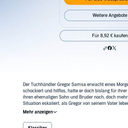
Weitere Angebote
Für 8,92 € kaufen
Der Tuchhändler Gregor Samsa erwacht eines Morgens 
schockiert und hilflos, hatte er doch bislang für ihre
ihren ehemaligen Sohn und Bruder noch, doch mehr
Situation eskaliert, als Gregor von seinem Vater lebe
Gregors Verwandlung ist ein stiller Aufschrei gege
Wie kaum ein anderes Werk hat Kafkas berühmteste E