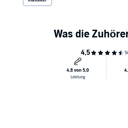
Klassiker
verstört.©Gemeinfrei (P)2015 DAV