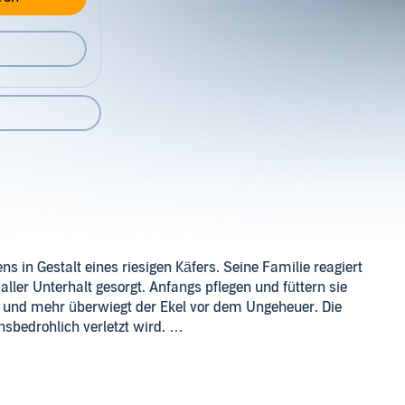
in Gestalt eines riesigen Käfers. Seine Familie reagiert
r aller Unterhalt gesorgt. Anfangs pflegen und füttern sie
 und mehr überwiegt der Ekel vor dem Ungeheuer. Die
nsbedrohlich verletzt wird.
n Ohnmacht und Unmenschlichkeit in der modernen Welt.
rzählung die Leser zugleich begeistert und