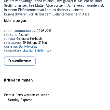
Die dreizehnjährige Jenna ist eine Einzelgängerin. Sie lebt bei ihrer
Großmutter seit ihre Mutter Alice vor zehn Jahre verschwunden ist.
In einem Elefantenreservat kam es damals zu einem
folgenschweren Vorfall, bei dem Elefantenforscherin Alice
bewusstlos aufgefunden wurde. In ihrer Verzweiflung wendet sich
Jenna an die Wahrsagerin Serenity und macht einen Privatdetektiv
ausfindig. Aus dem Tagebuch von Alice, den damaligen
Ermittlungsakten und mit Hilfe von Serenitys übersinnlichen
Fähigkeiten gelingt es den dreien schließlich alle Puzzleteile des
Unglücksfalls zusammenzusetzen. Und ganz Jodi Picoult, erfährt die
Geschichte zum Schluss noch einmal eine unerwartete
Wendung...©2015 / 2016 Jodi Picoult / C. Bertelsmann Verlag,
München. Übersetzung von Elfriede Peschel (P)2016 Der Hörverlag
Frauenliteratur
Kritikerstimmen
Picoult-Fans werden es lieben!
-- Sunday Express