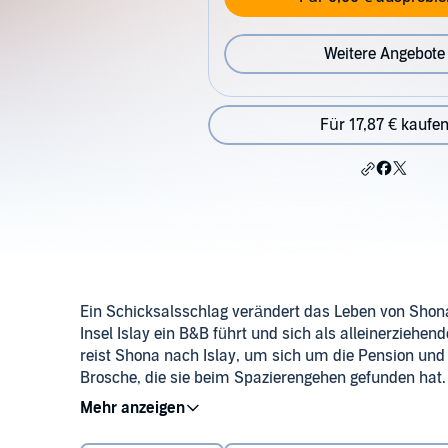
Weitere Angebote
Für 17,87 € kaufe
Ein Schicksalsschlag verändert das Leben von Shona
Insel Islay ein B&B führt und sich als alleinerziehen
reist Shona nach Islay, um sich um die Pension und 
Brosche, die sie beim Spazierengehen gefunden hat
Wikingerzeit. Gemeinsam beginnen Shona und Erin, d
©2024 Verlagsgruppe Penguin Random House Gmb
unterstützt von Gavin Ramsay, dem sympathischen I
Shona und Gavin näher. Doch mit ihren Nachforschu