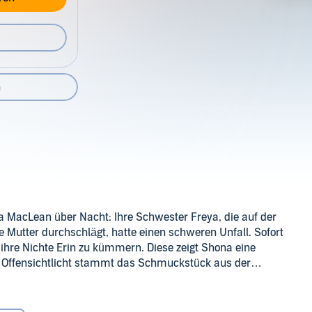
n
 MacLean über Nacht: Ihre Schwester Freya, die auf der
de Mutter durchschlägt, hatte einen schweren Unfall. Sofort
ihre Nichte Erin zu kümmern. Diese zeigt Shona eine
. Offensichtlicht stammt das Schmuckstück aus der
ie Geschichte der alten Brosche zu erforschen –
H (P)2024 Audible GmbH
nhaber einer kleinen Destillerie. Schon bald kommen sich
ngen machen sie sich schnell Feinde. Denn offenbar sind