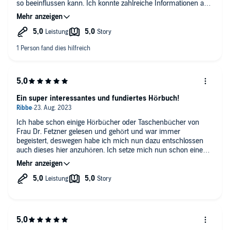
so beeinflussen kann. Ich konnte zahlreiche Informationen aus
dem Hörbuch ziehen und bin einfach sehr begeistert von
unserem menschlichen Körper. Die Sprecherin war einfach
super - angenehmes Sprechtempo und eine angenehme
Tonlage.
Ein super interessantes und fundiertes Hörbuch!
Ich habe schon einige Hörbücher oder Taschenbücher von
Frau Dr. Fetzner gelesen und gehört und war immer
begeistert, deswegen habe ich mich nun dazu entschlossen
auch dieses hier anzuhören. Ich setze mich nun schon eine
Weil mit alternativer Medizin auseinander und schenke ihr
definitiv Glauben. Der Titel "Seelenmuskel" erschien mir aber
eher wie ein Synonym für eine Technik oder ähnliches mit der
man sie ausgeglichener fühlt. Dass es tatsächlich einen Muskel
gibt, der einem dabei hilft Ängste zu reduzieren und sich
weniger angespannt zu fühlen, klang für mich wie ein
Märchen. Aber es gibt ihn wirklich, den Psoas. Das Hörbuch ist
wirklich sehr interessant und erklärt toll, wie der Muskel