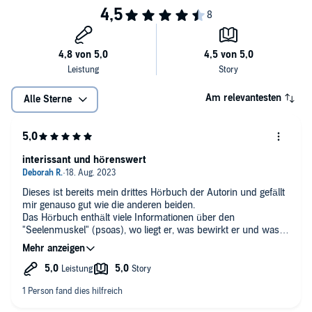
Angst und Traumata können sich negativ auf den Seelenmuskel
auswirken – diese negativen Emotionen werden im Seelenmuskel
gespeichert und dort eingefroren.
Andererseits kann der Seelenmuskel selbst – und das ist das
heimtückische Kennzeichen dieses Muskels - Ängste, Verzweiflung,
Depressionen sowie zahlreiche weitere Beschwerden wie
Am relevantesten
Alle Sterne
unerklärliche Rückenschmerzen, Schmerzen in Hüfte und Becken,
Verdauungsprobleme usw. hervorrufen.
Den Teufelskreis der Angst durchbrechen.
interissant und hörenswert
Wenn wir den Seelenmuskel entspannen und trainieren, können wir
auch Einfluss auf unsere Seele nehmen. Denn ist der Seelenmuskel
Dieses ist bereits mein drittes Hörbuch der Autorin und gefällt
entspannt, und gelingt es uns, diesen zu befreien, können wir
mir genauso gut wie die anderen beiden.
zurück zu Wohlgefühl und Vitalität finden. Wir fühlen uns gestärkt,
Das Hörbuch enthält viele Informationen über den
voller Mut, angstfrei, geborgen.
"Seelenmuskel" (psoas), wo liegt er, was bewirkt er und was
©2022 Dr. Angela Fetzner (P)2023 Dr. Angela Fetzner
hilft ihm? Ebenso erlernt man Übungen um den Seelenmuskel
zu lockern & stärken und Atemübungen um Ängste zu
mindern, die durch einen verspannten Psoas entstehen
können.
Die Autorin wiederholt alle wichtigen Informationen, um sie
nochmal ins Gedächtnis zu rufen.