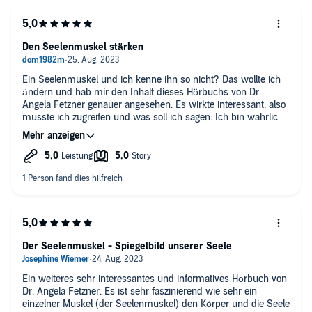
Die Stimme der Sprecherin ist angenehm und sie liest in
einem guten Tempo vor.
Den Seelenmuskel stärken
Ein Seelenmuskel und ich kenne ihn so nicht? Das wollte ich
ändern und hab mir den Inhalt dieses Hörbuchs von Dr.
Angela Fetzner genauer angesehen. Es wirkte interessant, also
musste ich zugreifen und was soll ich sagen: Ich bin wahrlich
nicht enttäuscht worden. Alleine schon die charmante
Vorlesestimme von Christiana Sarsah lädt zum längeren
Zuhören ein. Dabei wird das Thema Angst und Depressionen
aufgegriffen und in den einzelnen 22 Kapiteln näher beleuchtet
und es wird erklärt wie man eine körperliche und seelische
Gesundheit wiederherstellen kann. Ich werde dieses Hörbuch
nun regelmäßig hören, damit ich mich insgesamt besser
fühle, da ich beruflich sehr lange sitze, weswegen ich deshalb
körperlichen Problemen vorbeugen möchte. Alleine die Stelle
mit den Atemübungen haben mir gut weitergeholfen! Sehr
Der Seelenmuskel - Spiegelbild unserer Seele
empfehlenswert.
Ein weiteres sehr interessantes und informatives Hörbuch von
Dr. Angela Fetzner. Es ist sehr faszinierend wie sehr ein
einzelner Muskel (der Seelenmuskel) den Körper und die Seele