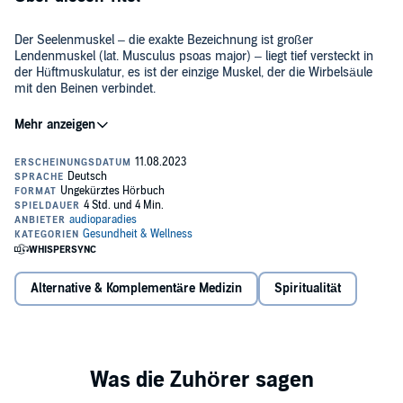
Der Seelenmuskel – die exakte Bezeichnung ist großer
Lendenmuskel (lat. Musculus psoas major) – liegt tief versteckt in
der Hüftmuskulatur, es ist der einzige Muskel, der die Wirbelsäule
mit den Beinen verbindet.
Der Seelenmuskel – Spiegelbild unserer Seele.
Es gibt einen Muskel in unserem Körper, der unsere Ängste
beeinflussen kann, den "Seelenmuskel". Wenn wir diesen Muskel
trainieren, können wir unsere Angst besiegen und unseren
Lebensmut stärken.
Körper und Seele sind untrennbar miteinander verbunden.
Alternative & Komplementäre Medizin
Spiritualität
Dass unsere Psyche Einfluss auf unseren Körper hat, ist allgemein
bekannt. Nun gibt es aber auch immer mehr Erkenntnisse, dass
dieser Prozess auch umgekehrt funktioniert.
Der Seelenmuskel kann Ängste auslösen, aber auch heilen.