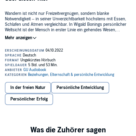
Wandern ist nicht nur Freizeitvergnügen, sondern blanke
Notwendigkeit – in seiner Unverzichtbarkeit höchstens mit Essen,
Schlafen und Atmen vergleichbar. In Wigald Bonings persönlicher
Weltsicht ist der Mensch in erster Linie ein gehendes Wesen,
Ohrensessel genießt er am liebsten nach ausführlichem Langgang.
©2022 GRÄFE UND UNZER Verlag GmbH (P)2022 GRÄFE UND
In
Der Fußgänger
geht er alle Varianten durch: Vom ziellosen
UNZER Verlag GmbH
Flanieren und Arbeitswegen mit Aktentasche über burschikose
Torkeleien, Stechschritt und Gehumpel bis zum von Ehrgeiz
durchwalkten Grenzgang durch Fels und Firn. In seinem Hörbuch
stellt er den Menschen, der mitunter den Boden unter den Füßen
verloren zu haben scheint, wieder auf dieselben und begeht
gemeinsam mit seinen Lesern einen reizvollen Trampelpfad ins
Glück.
In der freien Natur
Persönliche Entwicklung
Persönlicher Erfolg