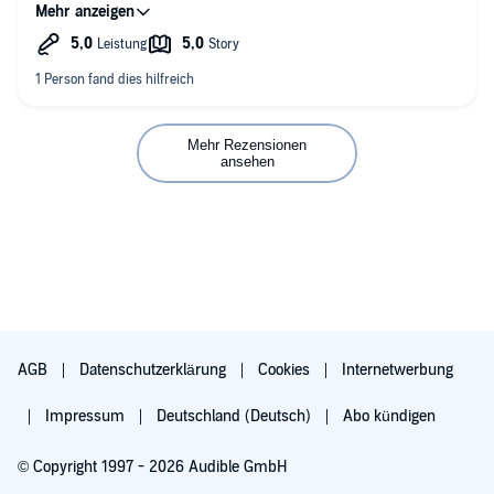
klassischen Sinne.
Sehr belustigend beschreibt Wigald Boning seine
Lebensphasen in Bezug auf das wandern, das Gehen. Wer
seinen Humor kennt und mag, sowie seine Stimme und vor
allen Dingen seine Be-too-nung , wird dieses Buch sehr
mögen. An einigen Stellen spiegelt es auch unsere Gesellschaft
wieder. Vielen Dank für diesen Ohrenschmaus
Mehr Rezensionen
ansehen
AGB
Datenschutzerklärung
Cookies
Internetwerbung
Impressum
Deutschland (Deutsch)
Abo kündigen
© Copyright 1997 - 2026 Audible GmbH