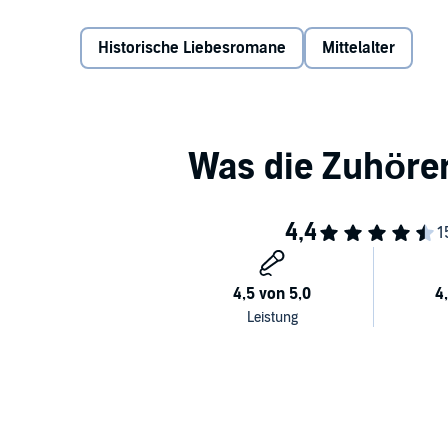
Profit aus dieser Information schlagen kann.
Historische Liebesromane
Mittelalter
Als sich Maria und Johannes das erste Mal begegnen, 
zuvor zum Priester geweiht worden. Und nicht nur s
Weg: Ohne es zu wissen, hat Maria sich schon als j
gemacht.
Als das Kloster und die Fuggerau in den Krieg zwis
Venedig hineingezogen werden, sieht der Pater sei
©2019 Lübbe Audio (P)2019 Lübbe Audio