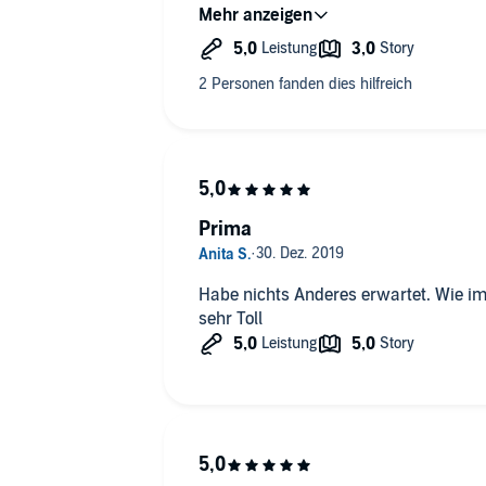
spannenderes Ende gewünscht, weiß hi
Fortsetzung gibt im Großen und Ganze
von Anne Moll vorgelesen (so wie jed
wenn ich die Möglichkeit hätte, das 
meine Bewertung vielleicht auch noch 
Schlussendlich ist das Buch hörensw
hervorragend hineinversetzen.
Prima
Habe nichts Anderes erwartet. Wie im
sehr Toll