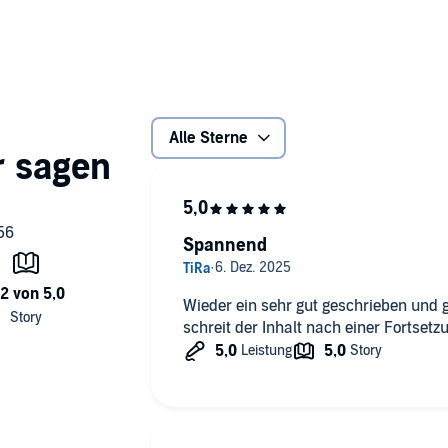
ist es Liebe auf den ersten Blick. Doch Johannes ist kurz
ein geistlicher Stand steht dem Glück der Liebenden im
unges Mädchen Pater Norbert zum erbitterten Feind
Alle Sterne
chen König Maximilian von Habsburg und der Republik
ne Chance gekommen...
Spannend
Wieder ein sehr gut geschrieben und 
schreit der Inhalt nach einer Fortsetz