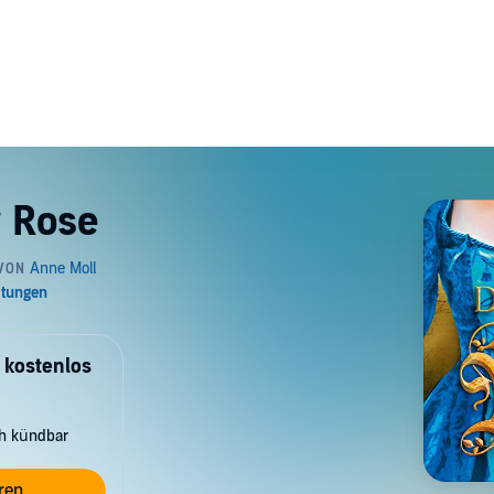
r Rose
 kostenlos
ch kündbar
ren