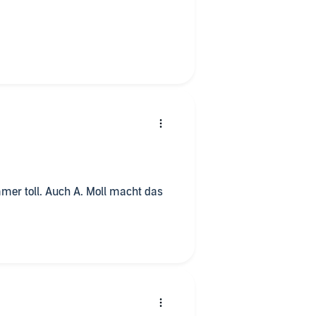
er doch nicht, ob es dafür eine
n ist das Buch ganz fantastisch
es ihrer vorgetragenen Werke) und
komplette Buch zu hören, würde
ein bisschen positiver ausfallen.
ert und man kann sich ganz
mer toll. Auch A. Moll macht das