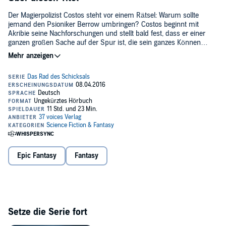
Der Magierpolizist Costos steht vor einem Rätsel: Warum sollte
jemand den Psioniker Berrow umbringen? Costos beginnt mit
Akribie seine Nachforschungen und stellt bald fest, dass er einer
ganzen großen Sache auf der Spur ist, die sein ganzes Können
herausfordert...
Lu sucht seine Anhänger und macht sich immer mehr mit
Rubidium vertraut. Er eignet sich die Spruchmagie erneut an, da
seine alten Kenntnisse aus Iridium hier nutzlos sind. Kaum macht er
sich auf den Weg zum Bruder von Errollos, als drei unheilvolle Segel
am Horizont schnell auf sein Schiff zukommen. Piraten - und keine
Möglichkeit, ihnen zu entkommen... Unterdessen führt Lacarna die
Gefährten auf die riesige Insel Antann, um den nächsten goldenen
Stab zu finden. Der beschwerliche Weg durch den Dschungel gibt
die Gelegenheit, sich besser kennenzulernen. Plötzlich stehen die
Gefährten unerwartet vor einer gigantischen Schlucht, die ihnen den
Epic Fantasy
Fantasy
Weg zu ihrem Ziel versperrt. Man sollte meinen, dass das kein
Problem sei für eine Gruppe mit Zauberern -, aber die Gefährten
bemerken nicht die rote Gefahr, die in den Büschen direkt auf der
anderen Seite auf sie lauert...©2014 37 voices Verlag (P)2016 37
voices Verlag
Setze die Serie fort