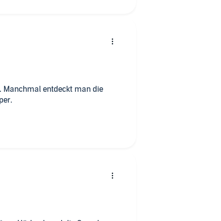
ie
per.