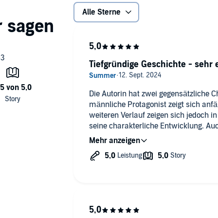
Alle Sterne
Tiefgründige Geschichte - sehr
Die Autorin hat zwei gegensätzliche C
männliche Protagonist zeigt sich anf
weiteren Verlauf zeigen sich jedoch i
seine charakterliche Entwicklung. Auc
Hauptprotagonistin als extremer Geg
durch.
Das Buch handelt von einer toxischen 
tiefen, nicht immer klar gezeigten Em
den Wert von Familie und Freunden.
Fazit: manchmal muss man abwägen 