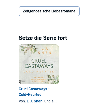
Geheimnisse aus der Vergangenheit ans Licht kommen
miteinander verbunden sind, müssen sie sich entsch
Der zweite Teil der neuen Reihe von SPIEGEL-Bestsell
Zeitgenössische Liebesromane
Zukunft möglich?
©2023 Bastei Lübbe AG (P)2023 LYX.audio, Bastei 
Setze die Serie fort
Cruel Castaways -
Cold-Hearted
Von:
L. J. Shen
, und andere