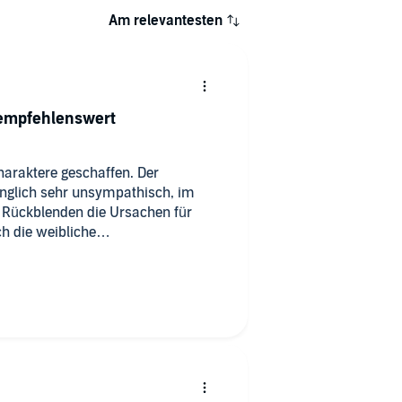
Am relevantesten
 empfehlenswert
haraktere geschaffen. Der
änglich sehr unsympathisch, im
n Rückblenden die Ursachen für
h die weibliche
enpart macht eine Entwicklung
Beziehung, Verlust, Liebe und
otionen. Darüber hinaus zeigt es
zwischen Beständigkeit und Mut