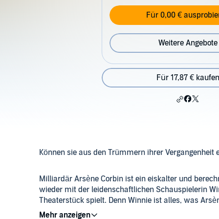
Für 0,00 € ausprobie
Weitere Angebote
Für 17,87 € kaufe
Können sie aus den Trümmern ihrer Vergangenheit
Milliardär Arsène Corbin ist ein eiskalter und ber
wieder mit der leidenschaftlichen Schauspielerin Wi
Theaterstück spielt. Denn Winnie ist alles, was Arsè
die beiden nicht leugnen, dass eine ganz besondere