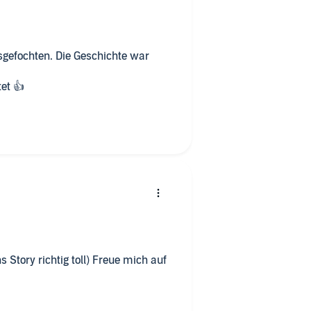
bnis der Extraklasse!
sgefochten. Die Geschichte war
et 👍
 Story richtig toll) Freue mich auf