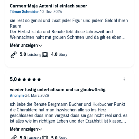
Carmen-Maja Antoni ist einfach super
sie liest so genial und lässt jeder Figur und jedem Gefühl ihren
Raum
Der Herbst ist da und Renate liebt diese Jahreszeit und
Weihnachten naht mit großen Schritten und da gilt es eben
auch schon Vorbereitungen zu treffen. Lichterketten
kontrollieren, Schmuck sortieren, Angebote in der Kaufhalle
ausnützen und das große Backen vorbereiten. Aber dann wird
ein Gerüst hoch gezogen und die Fenster im Wohnhaus sollen
getauscht werden und die Badestuben bekommen ein neues
Gesicht. Jetzt? So viel Dreck? Vor der Adventszeit? Da muss
man zusammen halten, zusammen helfen und Renate nimmt
das Zepter in die Hand und fängt an, einen Plan für die
Hausgemeinschaft zu schmieden.
wieder lustig unterhaltsam und so glaubwürdig.
Mit viel Schwung, Witz und mit all den tollen Figuren, erleben
wir einen turbulenten Herbst und können uns dann ganz
ich liebe die Renate Bergmann Bücher und Hörbücher Punkt
besonders auf die Weihnachtszeit einstimmen. Auch hier bleibt
die Charaktere hat man inzwischen alle so ins Herz
es gewohnt witzig und allein die Namen von Steffans
geschlossen dass man vergisst dass sie gar nicht real sind. es
Haushaltsgeräten sind ein absoluter Brülle. Aber man
ist alles wie im richtigen Leben und der Erzählstil ist klasse.
bekommt auch leise und besinnliche Momente, einfach toll.
auch die Sprecherin Maja ist so glaubwürdig. mein Favorit ist
immer noch die Geschichte mit der Schiffsfahrt Reise:) nur
eine winzige Kleinigkeit stört mich ab und zu. warum ist Frau