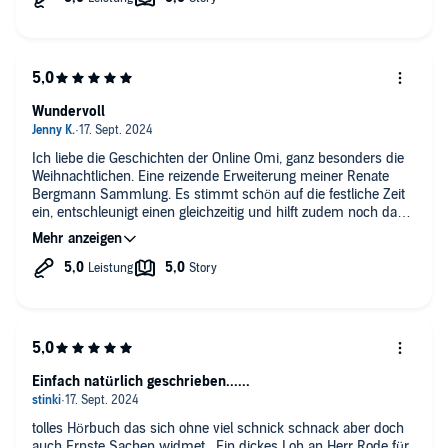
Bergmann seit 10 Jahren oder länger 82 während ihre Enkel
und die anderen Personen sich immer weiterentwickeln. aber
das ist auch das einzige kleiner Manko die Geschichten sind
einfach toll und immer wieder lesen und hörenswert
Wundervoll
Ich liebe die Geschichten der Online Omi, ganz besonders die
Weihnachtlichen. Eine reizende Erweiterung meiner Renate
Bergmann Sammlung. Es stimmt schön auf die festliche Zeit
ein, entschleunigt einen gleichzeitig und hilft zudem noch dabei
nicht alles zu ernst zu nehmen. Ich bin der Online Omi immer
wieder dankbar, wenn diese liebevollen Geschichten einem
den wohligen Mantel der Geborgenheit umschmiegen.
Einfach natürlich geschrieben......
tolles Hörbuch das sich ohne viel schnick schnack aber doch
auch Ernste Sachen widmet . Ein dickes Lob an Herr Rode für