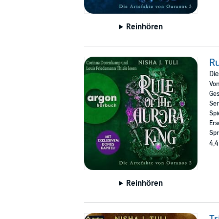
Reinhören
Ru
Die
Vo
Ges
Ser
Spi
Ers
Spr
4,4
Reinhören