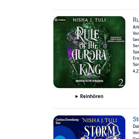
Ru
Art
Vo
Ges
Ser
Spi
Ers
Spr
4,2
Reinhören
St
Das
Vo
Ges