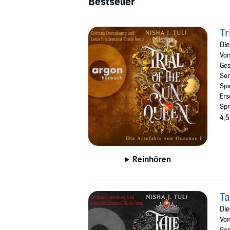
Bestseller
Tr
Die
Vo
Ges
Ser
Spi
Ers
Spr
4,5
Reinhören
Ta
Die
Vo
Ges