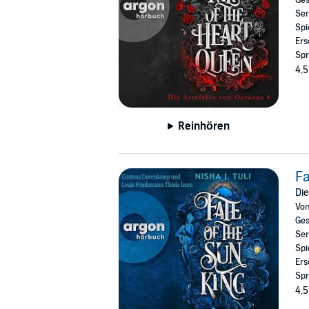
Ser
Spi
Ers
Spr
4,5
Reinhören
Fa
Die
Vo
Ges
Ser
Spi
Ers
Spr
4,5