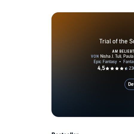
Trial of the
AM BELIEB
De