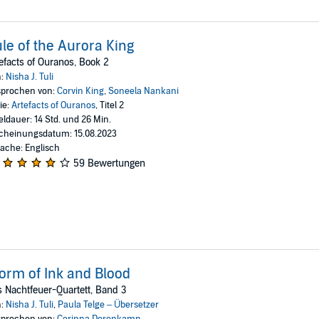
le of the Aurora King
efacts of Ouranos, Book 2
n:
Nisha J. Tuli
prochen von:
Corvin King
,
Soneela Nankani
ie:
Artefacts of Ouranos
, Titel 2
eldauer: 14 Std. und 26 Min.
cheinungsdatum: 15.08.2023
ache: Englisch
59 Bewertungen
orm of Ink and Blood
 Nachtfeuer-Quartett, Band 3
n:
Nisha J. Tuli
,
Paula Telge – Übersetzer
prochen von:
Corinna Dorenkamp