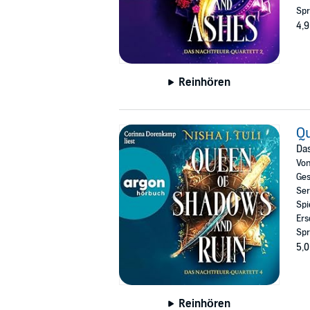
Spr
4,9
Reinhören
Q
Das
Vo
Ges
Ser
Spi
Ers
Spr
5,0
Reinhören