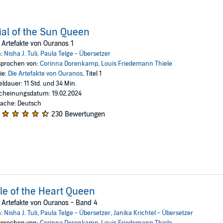
ial of the Sun Queen
 Artefakte von Ouranos 1
n:
Nisha J. Tuli
,
Paula Telge - Übersetzer
prochen von:
Corinna Dorenkamp
,
Louis Friedemann Thiele
ie:
Die Artefakte von Ouranos
, Titel 1
eldauer: 11 Std. und 34 Min.
cheinungsdatum: 19.02.2024
ache: Deutsch
230 Bewertungen
le of the Heart Queen
 Artefakte von Ouranos - Band 4
n:
Nisha J. Tuli
,
Paula Telge - Übersetzer
,
Janika Krichtel - Übersetzer
prochen von:
Corinna Dorenkamp
,
Louis Friedemann Thiele