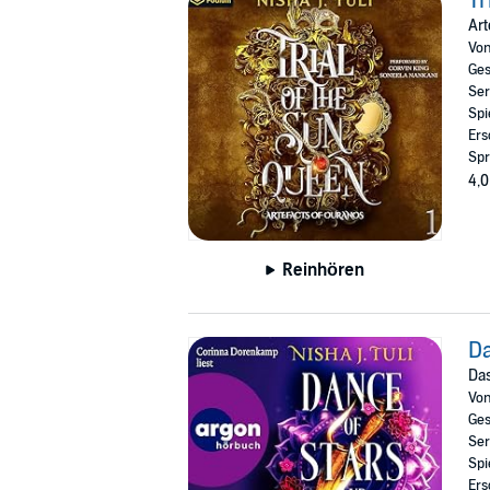
Tr
Art
Vo
Ges
Ser
Spi
Ers
Spr
4,0
Reinhören
Da
Das
Vo
Ges
Ser
Spi
Ers