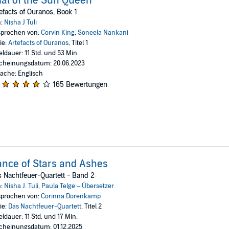
ial of the Sun Queen
efacts of Ouranos, Book 1
n:
Nisha J Tuli
prochen von:
Corvin King
,
Soneela Nankani
ie:
Artefacts of Ouranos
, Titel 1
eldauer: 11 Std. und 53 Min.
cheinungsdatum: 20.06.2023
ache: Englisch
165 Bewertungen
nce of Stars and Ashes
 Nachtfeuer-Quartett - Band 2
n:
Nisha J. Tuli
,
Paula Telge – Übersetzer
prochen von:
Corinna Dorenkamp
ie:
Das Nachtfeuer-Quartett
, Titel 2
eldauer: 11 Std. und 17 Min.
cheinungsdatum: 01.12.2025