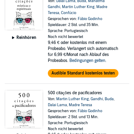
Von:
Dalai Lama
,
Buda
,
Mahatma
Gandhi
,
Martin Luther King
,
Madre
Teresa
,
Confúcio
Gesprochen von:
Fábio Godinho
Spieldauer: 2 Std. und 35 Min.
Sprache: Portugiesisch
Noch nicht bewertet
Reinhören
9,46 €
oder kostenlos mit einem
Probeabo. Verlängert sich automatisch
für 6,99 €/Monat nach Ablauf des
Probeabos.
Bedingungen gelten
.
Audible Standard kostenlos testen
500 citações de pacificadores
Von:
Martin Luther King
,
Gandhi
,
Buda
,
Dalai Lama
,
Madre Teresa
Gesprochen von:
Fábio Godinho
Spieldauer: 2 Std. und 13 Min.
Sprache: Portugiesisch
Noch nicht bewertet