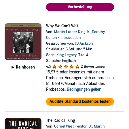
Vorbestellung
Why We Can't Wait
Von:
Martin Luther King Jr.
,
Dorothy
Cotton - introduction
Gesprochen von:
JD Jackson
Spieldauer: 6 Std. und 5 Min.
Serie:
King Legacy
, Titel 4
Sprache: Englisch
4,5
2 Bewertungen
Reinhören
15,97 €
oder kostenlos mit einem
Probeabo. Verlängert sich automatisch
für 6,99 €/Monat nach Ablauf des
Probeabos.
Bedingungen gelten
.
Audible Standard kostenlos testen
The Radical King
Von:
Cornel West - editor
,
Dr. Martin