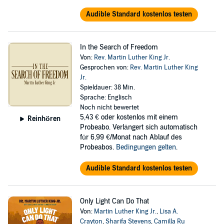
Audible Standard kostenlos testen
In the Search of Freedom
Von:
Rev. Martin Luther King Jr.
Gesprochen von:
Rev. Martin Luther King
Jr.
Spieldauer: 38 Min.
Sprache: Englisch
Noch nicht bewertet
5,43 €
oder kostenlos mit einem
Reinhören
Probeabo. Verlängert sich automatisch
für 6,99 €/Monat nach Ablauf des
Probeabos.
Bedingungen gelten
.
Audible Standard kostenlos testen
Only Light Can Do That
Von:
Martin Luther King Jr.
,
Lisa A.
Crayton
,
Sharifa Stevens
,
Camilla Ru