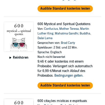
Audible Standard kostenlos testen
600 Mystical and Spiritual Quotations
Von:
Confucius
,
Mother Teresa
,
Martin
Luther King
,
Mahatma Gandhi
,
Buddha
,
Dalai Lama
Gesprochen von:
Brad Carty
Spieldauer: 2 Std. und 22 Min.
Sprache: Englisch
Noch nicht bewertet
Reinhören
9,46 €
oder kostenlos mit einem
Probeabo. Verlängert sich automatisch
für 6,99 €/Monat nach Ablauf des
Probeabos.
Bedingungen gelten
.
Audible Standard kostenlos testen
600 citações místicas e espirituais