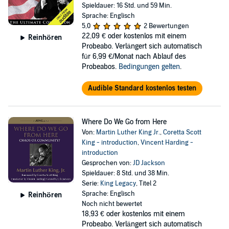
Spieldauer: 16 Std. und 59 Min.
Sprache: Englisch
5,0
2 Bewertungen
22,09 €
oder kostenlos mit einem
Reinhören
Probeabo. Verlängert sich automatisch
für 6,99 €/Monat nach Ablauf des
Probeabos.
Bedingungen gelten
.
Audible Standard kostenlos testen
Where Do We Go from Here
Von:
Martin Luther King Jr.
,
Coretta Scott
King - introduction
,
Vincent Harding -
introduction
Gesprochen von:
JD Jackson
Spieldauer: 8 Std. und 38 Min.
Serie:
King Legacy
, Titel 2
Sprache: Englisch
Reinhören
Noch nicht bewertet
18,93 €
oder kostenlos mit einem
Probeabo. Verlängert sich automatisch