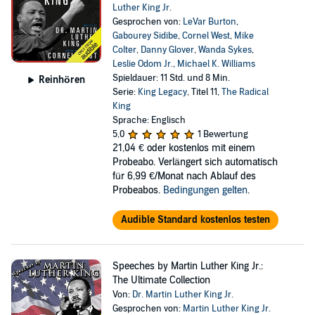
Luther King Jr.
Gesprochen von:
LeVar Burton
,
Gabourey Sidibe
,
Cornel West
,
Mike
Colter
,
Danny Glover
,
Wanda Sykes
,
Leslie Odom Jr.
,
Michael K. Williams
Spieldauer: 11 Std. und 8 Min.
Reinhören
Serie:
King Legacy
, Titel 11,
The Radical
King
Sprache: Englisch
5,0
1 Bewertung
21,04 €
oder kostenlos mit einem
Probeabo. Verlängert sich automatisch
für 6,99 €/Monat nach Ablauf des
Probeabos.
Bedingungen gelten
.
Audible Standard kostenlos testen
Speeches by Martin Luther King Jr.:
The Ultimate Collection
Von:
Dr. Martin Luther King Jr.
Gesprochen von:
Martin Luther King Jr.