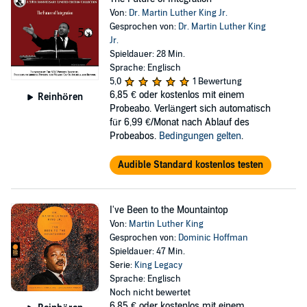
Von:
Dr. Martin Luther King Jr.
Gesprochen von:
Dr. Martin Luther King
Jr.
Spieldauer: 28 Min.
Sprache: Englisch
5,0
1 Bewertung
6,85 €
oder kostenlos mit einem
Reinhören
Probeabo. Verlängert sich automatisch
für 6,99 €/Monat nach Ablauf des
Probeabos.
Bedingungen gelten
.
Audible Standard kostenlos testen
I've Been to the Mountaintop
Von:
Martin Luther King
Gesprochen von:
Dominic Hoffman
Spieldauer: 47 Min.
Serie:
King Legacy
Sprache: Englisch
Noch nicht bewertet
6,85 €
oder kostenlos mit einem