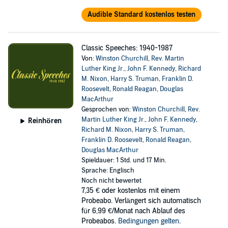
Audible Standard kostenlos testen
Classic Speeches: 1940-1987
Von:
Winston Churchill
,
Rev. Martin
Luther King Jr.
,
John F. Kennedy
,
Richard
M. Nixon
,
Harry S. Truman
,
Franklin D.
Roosevelt
,
Ronald Reagan
,
Douglas
MacArthur
Gesprochen von:
Winston Churchill
,
Rev.
Martin Luther King Jr.
,
John F. Kennedy
,
Reinhören
Richard M. Nixon
,
Harry S. Truman
,
Franklin D. Roosevelt
,
Ronald Reagan
,
Douglas MacArthur
Spieldauer: 1 Std. und 17 Min.
Sprache: Englisch
Noch nicht bewertet
7,35 €
oder kostenlos mit einem
Probeabo. Verlängert sich automatisch
für 6,99 €/Monat nach Ablauf des
Probeabos.
Bedingungen gelten
.