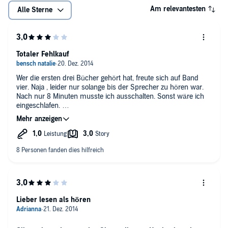
Am relevantesten
Alle Sterne
Totaler Fehlkauf
Wer die ersten drei Bücher gehört hat, freute sich auf Band
vier. Naja , leider nur solange bis der Sprecher zu hören war.
Nach nur 8 Minuten musste ich ausschalten. Sonst wäre ich
eingeschlafen.
Was habe ich gelernt aus diesem Fehlkauf. Immer erst die
Hörprobe starten. Auch dann wenn ich die Geschichte bereits
kenne.
Das Hörbuch ist nicht zu empfehlen wenn man die ersten
Hörbücher kennt.
Lieber lesen als hören