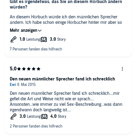
Gibt es irgendetwas, das Sie an diesem Hörbuch ändern
würden?
An diesem Hörbuch würde ich den männlichen Sprecher
ändern. Ich habe schon einige Hörbücher hinter mir aber so
ein schlechten männlichen Sprecher habe ich noch nicht
gehabt. Verdirbt die ganze Geschichte.
Was würden Sie an der Handlung ändern, um das Hörbuch
für Sie unterhaltsamer zu machen?
die Handlung zieht sich bisschen und das Buch entwickelt sich
langsam zu einem groschen Roman. Ich hätte mir mit dem
vierten Teil ein Ende der Geschichte gewünscht.
Den neuen männlicher Sprecher fand ich schrecklich
Wie hätte das Hörbuch besser vorgetragen werden
können?
Den neuen männlicher Sprecher fand ich schrecklich....mir
auf jeden Fall hätte man den männlichen Sprecher weg
gefiel die Art und Weise nicht wie er sprach....
lassen. (hat sich keiner vom Verlag das Hörbuch angehört ?)
Ansonsten...wie immer zu viel Sex-Beschreibung...was dann
Würden Sie sich eine Fortsetzung von Hingabe (Crossfire
irgendwann doch langweilig ist....
4) wünschen? Warum oder warum gerade nicht?
Wenn diese dann die letzte wäre und es die alten Spreche
wieder wären, dann ja