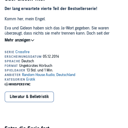
Der lang erwartete vierte Teil der Bestsellerserie!
Komm her, mein Engel.
Eva und Gideon haben sich das Ja-Wort gegeben. Sie waren
überzeugt, dass nichts sie mehr trennen kann. Doch seit der
Hochzeit sind ihre Unsicherheiten und Ängste größer denn je. Eva
spürt, dass Gideon ihr entgleitet und dass ihre Liebe in einer Weise
auf die Probe gestellt wird, wie sie es niemals für möglich gehalten
hätte. Plötzlich stehen die Liebenden vor ihrer schwersten
Entscheidung: Wollen sie die Sicherheit ihres früheren Lebens
wirklich gegen eine Zukunft eintauschen, die ihnen immer mehr wie
ein ferner Traum erscheint?
Spice-Level: 3 von 5
©2014 Heyne TB. Aus dem Amerikanischen von Nicole Hölsken &
Marie Rahn (P)2014 Random House Audio
Literatur & Belletristik